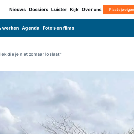
Nieuws
Dossiers
Luister
Kijk
Over ons
Plaats je eige
& werken
Agenda
Foto’s en films
ek die je niet zomaar loslaat”