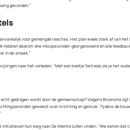
ssing gevonden.”
els
nvankelijk voor gemengde reacties. Het plan week sterk af van het 
“We hebben daarom drie inloopavonden georganiseerd en alle feedba
ter in de smaak.”
ijzingen naar het verleden. “Met een beetje fantasie zie je het oude
ouw echt gedragen wordt door de gemeenschap? Volgens Broersma lig
orlichtingsavonden geweest over inrichting en gebruik. Tijdens de bo
”
 initiatieven hun weg naar De Miente zullen vinden. “We weten dat 