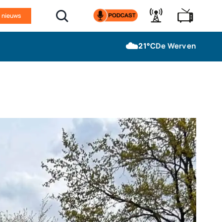
n nieuws
☁️
21°C
De Werven