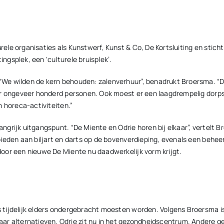
le organisaties als Kunstwerf, Kunst & Co, De Kortsluiting en sticht
gsplek, een ‘culturele bruisplek’.
We wilden de kern behouden: zalenverhuur”, benadrukt Broersma. “Da
or ongeveer honderd personen. Ook moest er een laagdrempelig dorp
 horeca-activiteiten.”
ngrijk uitgangspunt. “De Miente en Odrie horen bij elkaar”, vertelt
ieden aan biljart en darts op de bovenverdieping, evenals een beheer
oor een nieuwe De Miente nu daadwerkelijk vorm krijgt.
tijdelijk elders ondergebracht moesten worden. Volgens Broersma is
lternatieven. Odrie zit nu in het gezondheidscentrum. Andere gebr