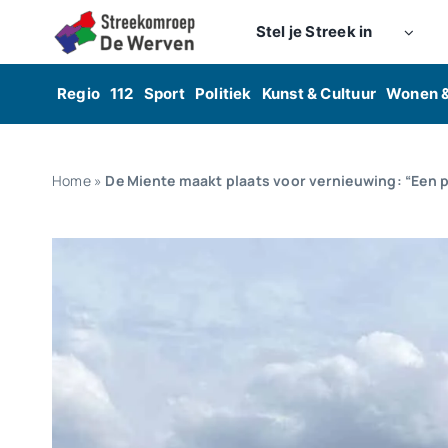
Skip
Stel je Streek in
to
content
Regio
112
Sport
Politiek
Kunst & Cultuur
Wonen 
Home
»
De Miente maakt plaats voor vernieuwing: “Een pl