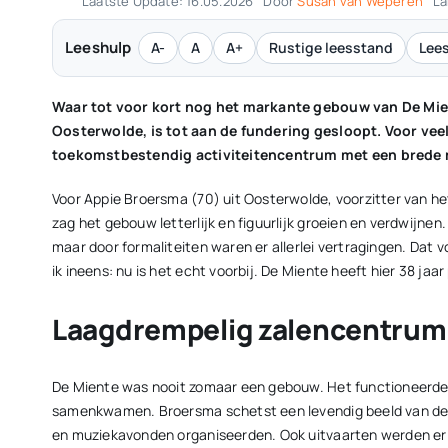
Laatste Update: 16.05.2026
Door
Susan van Weperen
La
Leeshulp
A-
A
A+
Rustige leesstand
Lees
Waar tot voor kort nog het markante gebouw van De Mien
Oosterwolde, is tot aan de fundering gesloopt. Voor veel
toekomstbestendig activiteitencentrum met een brede 
Voor Appie Broersma (70) uit Oosterwolde, voorzitter van he
zag het gebouw letterlijk en figuurlijk groeien en verdwijnen
maar door formaliteiten waren er allerlei vertragingen. Dat 
ik ineens: nu is het echt voorbij. De Miente heeft hier 38 jaa
Laagdrempelig zalencentrum
De Miente was nooit zomaar een gebouw. Het functioneerde 
samenkwamen. Broersma schetst een levendig beeld van de v
en muziekavonden organiseerden. Ook uitvaarten werden er ge