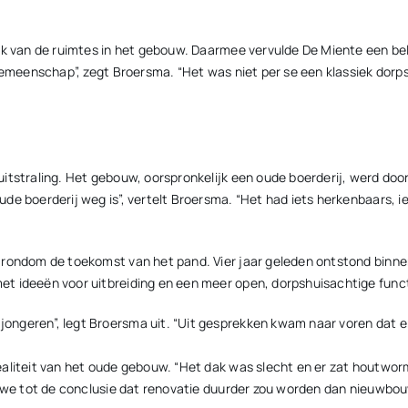
ik van de ruimtes in het gebouw. Daarmee vervulde De Miente een bel
 gemeenschap”, zegt Broersma. “Het was niet per se een klassiek dor
itstraling. Het gebouw, oorspronkelijk een oude boerderij, werd door
ude boerderij weg is”, vertelt Broersma. “Het had iets herkenbaars,
 rondom de toekomst van het pand. Vier jaar geleden ontstond binne
t ideeën voor uitbreiding en een meer open, dorpshuisachtige funct
ngeren”, legt Broersma uit. “Uit gesprekken kwam naar voren dat er 
aliteit van het oude gebouw. “Het dak was slecht en er zat houtworm
n we tot de conclusie dat renovatie duurder zou worden dan nieuwbou