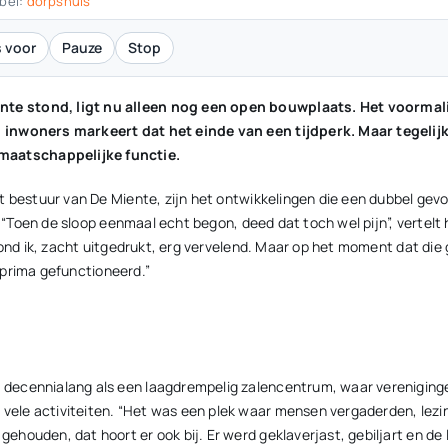
bel:
dorpshuis
 voor
Pauze
Stop
te stond, ligt nu alleen nog een open bouwplaats. Het voormal
 inwoners markeert dat het einde van een tijdperk. Maar tegelijk
maatschappelijke functie.
t bestuur van De Miente, zijn het ontwikkelingen die een dubbel gev
. “Toen de sloop eenmaal echt begon, deed dat toch wel pijn”, vertelt 
vond ik, zacht uitgedrukt, erg vervelend. Maar op het moment dat die
r prima gefunctioneerd.”
decennialang als een laagdrempelig zalencentrum, waar vereniginge
ele activiteiten. “Het was een plek waar mensen vergaderden, lezin
houden, dat hoort er ook bij. Er werd geklaverjast, gebiljart en de 