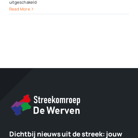
voor
uitgeschakeld
Aanneemovereenkomst
Read More
De
Nieuwe
Miente
officieel
ondertekend
Dichtbij nieuws uit de streek:
jouw