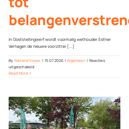
tot
belangenverstren
In Ooststellingwerf wordt voormalig wethouder Esther
Verhagen de nieuwe voorzitter [...]
By
Ysbrand Visser
|
15.07.2026
|
Algemeen
|
Reacties
voor
uitgeschakeld
Leidt
Read More
stoelendans
in
politiek
Ooststellingwerf
tot
belangenverstrengeling?