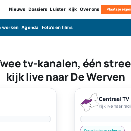
Nieuws
Dossiers
Luister
Kijk
Over ons
Plaats je eige
& werken
Agenda
Foto’s en films
wee tv-kanalen, één stre
kijk live naar De Werven
Centraal TV
Kijk live naar ra
Open in nieuw scherm