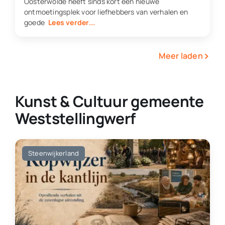
Oosterwolde heeft sinds kort een nieuwe
ontmoetingsplek voor liefhebbers van verhalen en
goede
Lees verder...
›
Meer laden
Kunst & Cultuur gemeente
Weststellingwerf
Steenwijkerland