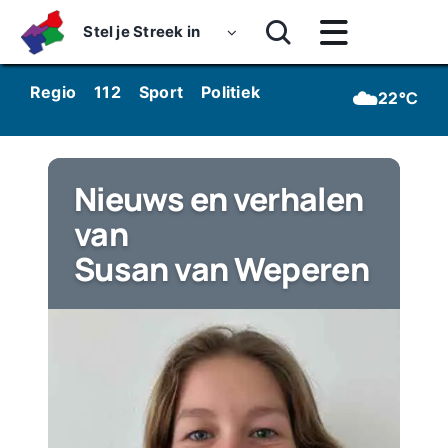
Skip
Stel je Streek in
to
Toggle
content
Navigatie
Home
☁️
Regio
112
Sport
Politiek
Kunst & Cultuur
Wo
22°C
Nieuws
Dossiers
Nieuws en verhalen
van
Podcasts
Susan van Weperen
Luister
Kijk
Over ons
Werken bij Streekomroep ‘De Werven’