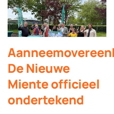
Contact
Plaats je eigen nieuws
Aanneemovereen
De Nieuwe
Miente officieel
ondertekend