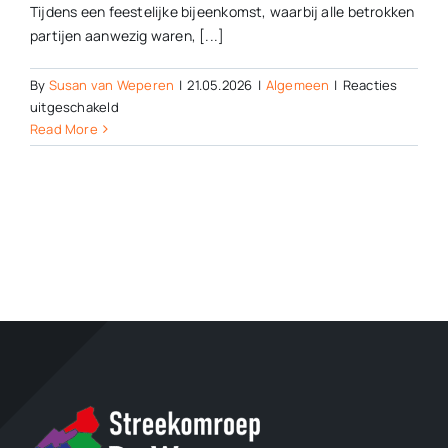
Tijdens een feestelijke bijeenkomst, waarbij alle betrokken
partijen aanwezig waren, [...]
By
Susan van Weperen
|
21.05.2026
|
Algemeen
|
Reacties
voor
uitgeschakeld
Aanneemovereenkomst
Read More
De
Nieuwe
Miente
officieel
ondertekend