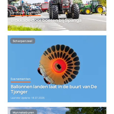
Landbouw & veeteelt
Blokkade door boeren bij Spanga
Laatste Update: 30.07.2026
Scherpenzeel
Evenementen
Ballonnen landen laat in de buurt van De
Tjonger
Laatste Update: 18.07.2026
Munnekeburen