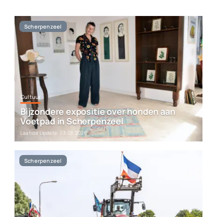
Werken bij Streekomroep ‘De Werven’
Scherpenzeel
Contact
Plaats je eigen nieuws
Cultuur
Bijzondere expositie over honden aan
Voetpad in Scherpenzeel
Laatste Update: 03.08.2026
Scherpenzeel