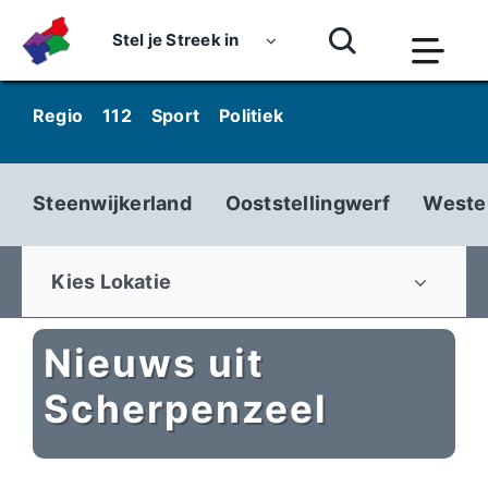
Skip
to
Stel je Streek in
Togg
content
Navi
Home
Regio
112
Sport
Politiek
Kunst & Cultuur
Wo
Nieuws
Steenwijkerland
Ooststellingwerf
Weste
Dossiers
Podcasts
Kies Lokatie
Luister
Nieuws uit
Kijk
Scherpenzeel
Over ons