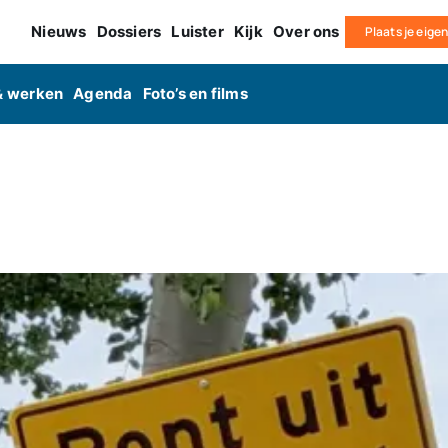
Nieuws
Dossiers
Luister
Kijk
Over ons
Plaats je eige
& werken
Agenda
Foto’s en films