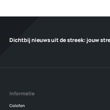
Tjonger
blijft
voorlopig
uit
de
vaart
Dichtbij nieuws uit de streek:
jouw str
Informatie
Colofon