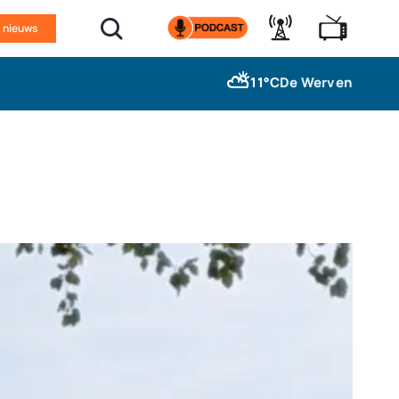
n nieuws
⛅
11°C
De Werven