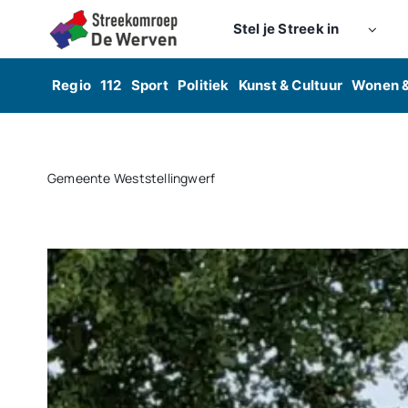
Skip
Stel je Streek in
to
content
Regio
112
Sport
Politiek
Kunst & Cultuur
Wonen 
Gemeente Weststellingwerf