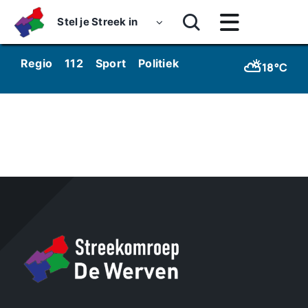
Skip
Stel je Streek in
to
Toggle
content
Navigatie
Home
⛅
Regio
112
Sport
Politiek
Kunst & Cultuur
Wo
18°C
Nieuws
Dossiers
Podcasts
Luister
Kijk
Over ons
Werken bij Streekomroep ‘De Werven’