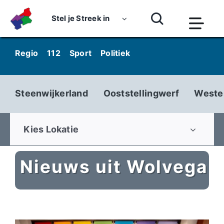
Skip
to
Stel je Streek in
Togg
content
Navi
Home
Regio
112
Sport
Politiek
Kunst & Cultuur
Wo
Nieuws
Steenwijkerland
Ooststellingwerf
Weste
Dossiers
Podcasts
Kies Lokatie
Luister
Nieuws uit Wolvega
Kijk
Over ons