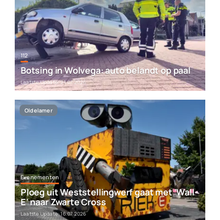
112
Botsing in Wolvega: auto belandt op paal
Laatste Update: 21.07.2026
Oldelamer
Evenementen
Ploeg uit Weststellingwerf gaat met ‘Wall-
E’ naar Zwarte Cross
Laatste Update: 16.07.2026