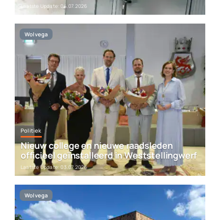
Laatste Update: 04.07.2026
Wolvega
Politiek
Nieuw college en nieuwe raadsleden
officieel geïnstalleerd in Weststellingwerf
Laatste Update: 03.07.2026
Wolvega