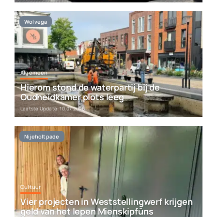
Wolvega
Algemeen
Hierom stond de waterpartij bij de
Oudheidkamer plots leeg
Laatste Update: 10.07.2026
Nijeholtpade
Cultuur
Vier projecten in Weststellingwerf krijgen
geld van het Iepen Mienskipfûns