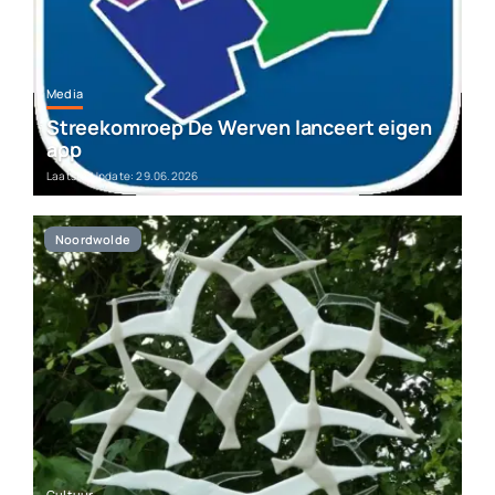
Media
Streekomroep De Werven lanceert eigen
app
Laatste Update: 29.06.2026
Noordwolde
Cultuur