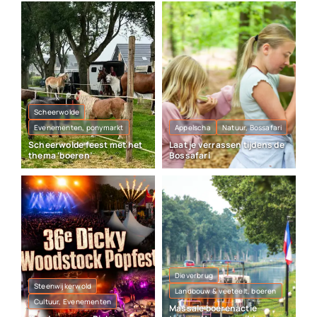
Scheerwolde
Evenementen, ponymarkt
Appelscha
Natuur, Bossafari
Scheerwolde feest met het
Laat je verrassen tijdens de
thema ‘boeren’
Bossafari
Dieverbrug
Steenwijkerwold
Landbouw & veeteelt, boeren
Cultuur, Evenementen
Massale boerenactie