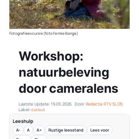
Contact
Plaats je eigen nieuws
Fotografieexcursie (foto Femke Banga)
Workshop:
natuurbeleving
door cameralens
Laatste Update: 19.05.2026
Door
Redactie RTV SLOS
Label:
cursus
Leeshulp
A-
A
A+
Rustige leesstand
Lees voor