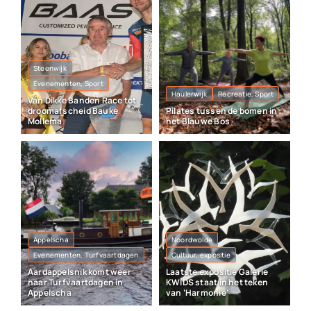
Steenwijk
Evenementen, Sport
Haulerwijk
Recreatie, Sport
Van Dikke Banden Race tot
droomafscheid Bauke
Pilates tussen de bomen in
Mollema
het Blauwe Bos
Appelscha
Noordwolde
Evenementen, Turfvaartdagen
Cultuur, expositie
Aardappelsnik komt weer
Laatste expositie Galerie
naar Turfvaartdagen in
KWIDS staat in het teken
Appelscha
van ‘Harmonie’