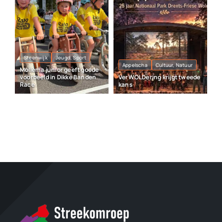
Steenwijk
Jeugd, Sport
Appelscha
Cultuur, Natuur
Mollema junior geeft goede
voorbeeld in Dikke Banden
VerWOLDering krijgt tweede
Race
kans