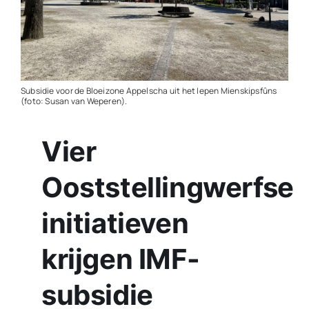
Contact
Plaats je eigen nieuws
Subsidie voor de Bloeizone Appelscha uit het Iepen Mienskipsfûns
(foto: Susan van Weperen).
Vier
Ooststellingwerfse
initiatieven
krijgen IMF-
subsidie