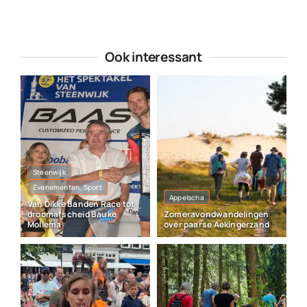
Ook interessant
Steenwijk
Evenementen, Sport
Appelscha
Van Dikke Banden Race tot
droomafscheid Bauke
Zomeravondwandelingen
Mollema
over paarse Aekingerzand