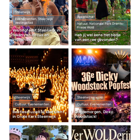
Steenwijk
Appelscha
Evenementen, Steenwijk
Vestingstad
Natuur, Nationaal Park Drents-
Friese Wold
Vestingfeest Steenwijk in
teken van circus en
Heb jij wel eens het bedje
vrolijkheid
van een ree gevonden?
Steenwijk
Steenwijkerwold
Cultuur, Evenementen
Cultuur, Evenementen
Beatlesmuziek bij kaarslicht
Goedemorgen, Dicky
in Grote Kerk Steenwijk
Woodstock!