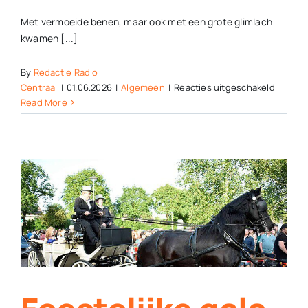
Met vermoeide benen, maar ook met een grote glimlach
kwamen [...]
By
Redactie Radio
voor
Centraal
|
01.06.2026
|
Algemeen
|
Reacties uitgeschakeld
Schoold
Read More
fietsen
191
kilomet
voor
KiKa
en
halen
60.000
euro
op