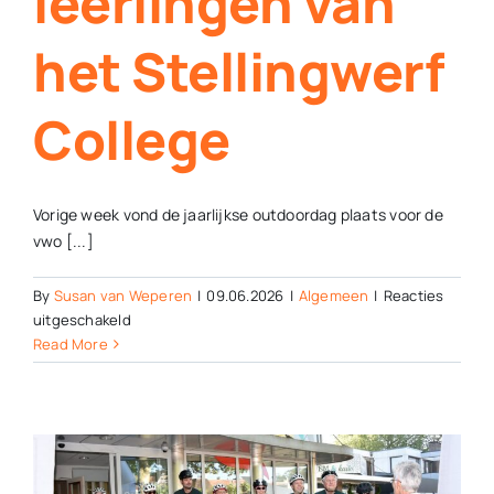
leerlingen van
het Stellingwerf
College
Vorige week vond de jaarlijkse outdoordag plaats voor de
vwo [...]
By
Susan van Weperen
|
09.06.2026
|
Algemeen
|
Reacties
voor
uitgeschakeld
Outdoordag
Read More
voor
vwo
5-
leerlingen
van
het