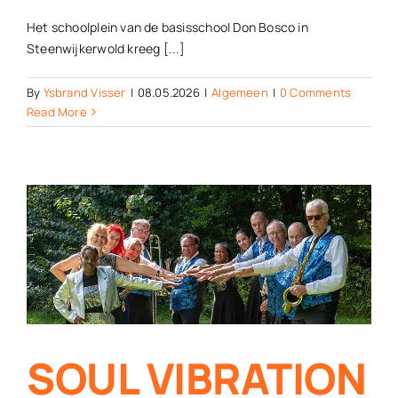
Het schoolplein van de basisschool Don Bosco in
Steenwijkerwold kreeg [...]
By
Ysbrand Visser
|
08.05.2026
|
Algemeen
|
0 Comments
Read More
SOUL VIBRATION