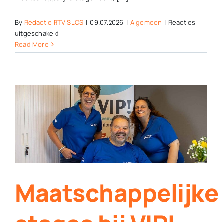
By
Redactie RTV SLOS
|
09.07.2026
|
Algemeen
|
Reacties
voor
uitgeschakeld
Vrijwilligerswerk:
Read More
‘betekenisvol,
leerzaam
en
vooral
leuk’
Maatschappelijke