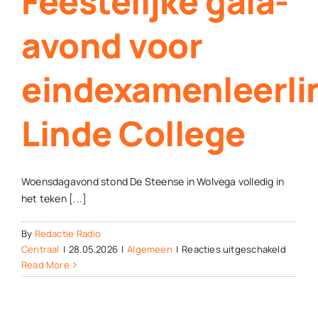
Feestelijke gala-
avond voor
eindexamenleerli
Linde College
Woensdagavond stond De Steense in Wolvega volledig in
het teken [...]
By
Redactie Radio
voor
Centraal
|
28.05.2026
|
Algemeen
|
Reacties uitgeschakeld
Feestel
Read More
gala-
avond
voor