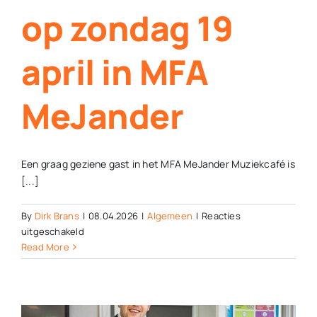
op zondag 19
april in MFA
MeJander
Een graag geziene gast in het MFA MeJander Muziekcafé is
[...]
By
Dirk Brans
|
08.04.2026
|
Algemeen
|
Reacties
voor
uitgeschakeld
SOUL
Read More
VIBRATION
op
zondag
19