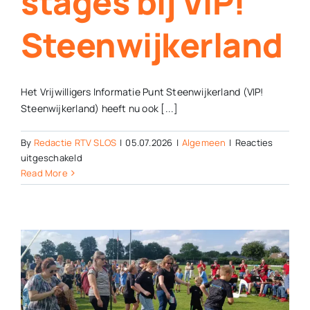
stages bij VIP!
Steenwijkerland
Het Vrijwilligers Informatie Punt Steenwijkerland (VIP!
Steenwijkerland) heeft nu ook [...]
By
Redactie RTV SLOS
|
05.07.2026
|
Algemeen
|
Reacties
voor
uitgeschakeld
Maatschappelijke
Read More
stages
bij
VIP!
Steenwijkerland