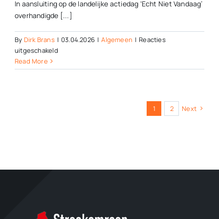
In aansluiting op de landelijke actiedag ‘Echt Niet Vandaag’
overhandigde [...]
By
Dirk Brans
|
03.04.2026
|
Algemeen
|
Reacties
voor
uitgeschakeld
Digi
Read More
Ducks
voor
alle
basisscholen
1
2
Next
in
Steenwijkerland