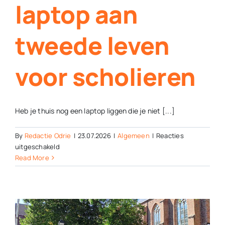
laptop aan
Contact
tweede leven
Plaats je eigen nieuws
voor scholieren
Heb je thuis nog een laptop liggen die je niet [...]
By
Redactie Odrie
|
23.07.2026
|
Algemeen
|
Reacties
voor
uitgeschakeld
Help
Read More
gebruikte
laptop
aan
tweede
leven
voor