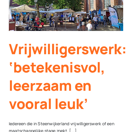
scholieren
Vrijwilligerswerk:
‘betekenisvol,
leerzaam en
vooral leuk’
Iedereen die in Steenwijkerland vrijwilligerswerk of een
maatschappelijke stage zoekt, [...]