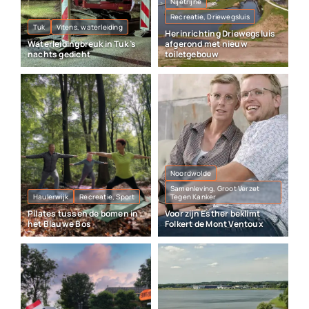
Nijetrijne
Recreatie, Driewegsluis
Tuk
Vitens, waterleiding
Herinrichting Driewegsluis
Waterleidingbreuk in Tuk ’s
afgerond met nieuw
nachts gedicht
toiletgebouw
Noordwolde
Samenleving, Groot Verzet
Haulerwijk
Recreatie, Sport
Tegen Kanker
Pilates tussen de bomen in
Voor zijn Esther beklimt
het Blauwe Bos
Folkert de Mont Ventoux