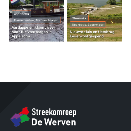
Appelscha
Steenwijk
Evenementen, Turfvaartdagen
Recreatie, Eesermeer
Aardappelsnik komt weer
naar Turfvaartdagen in
Nieuwe sluis en fietsbrug
Appelscha
Eeserwold geopend