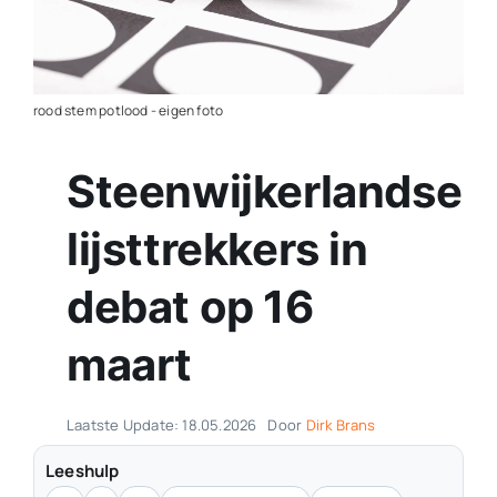
Contact
Plaats je eigen nieuws
rood stem potlood - eigen foto
Steenwijkerlandse
lijsttrekkers in
debat op 16
maart
Laatste Update: 18.05.2026
Door
Dirk Brans
Leeshulp