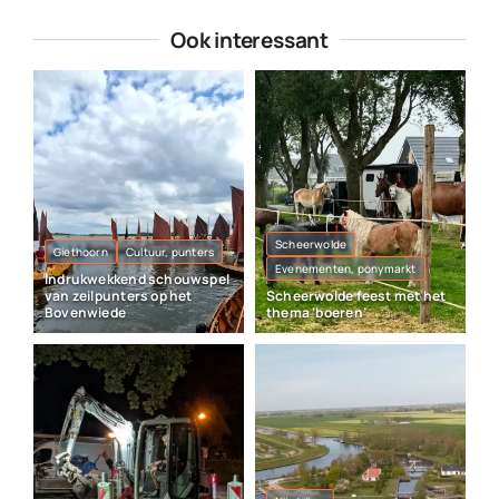
Ook interessant
Scheerwolde
Giethoorn
Cultuur, punters
Evenementen, ponymarkt
Indrukwekkend schouwspel
van zeilpunters op het
Scheerwolde feest met het
Bovenwiede
thema ‘boeren’