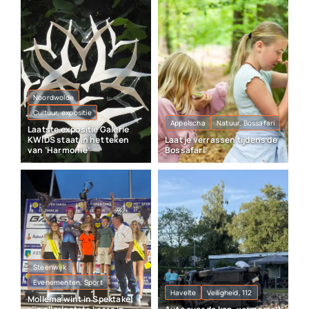
Noordwolde
Cultuur, expositie
Appelscha
Natuur, Bossafari
Laatste expositie Galerie
KWIDS staat in het teken
Laat je verrassen tijdens de
van ‘Harmonie’
Bossafari
Steenwijk
Evenementen, Sport
Havelte
Veiligheid, 112
Mollema wint in Spektakel