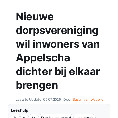
Nieuwe
dorpsvereniging
wil inwoners van
Appelscha
dichter bij elkaar
brengen
Laatste Update: 03.07.2026
Door
Susan van Weperen
Leeshulp
A-
A
A+
Rustige leesstand
Lees voor