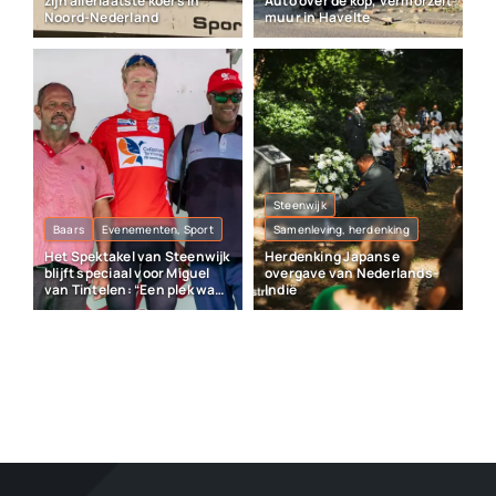
zijn allerlaatste koers in
Auto over de kop, vermorzelt
Noord-Nederland
muur in Havelte
Steenwijk
Baars
Evenementen, Sport
Samenleving, herdenking
Het Spektakel van Steenwijk
Herdenking Japanse
blijft speciaal voor Miguel
overgave van Nederlands-
van Tintelen: “Een plek waar
Indië
veel herinneringen liggen”