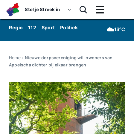
Skip
Stel je Streek in
to
Toggle
content
Navigatie
Home
☁️
Regio
112
Sport
Politiek
Kunst & Cultuur
Wo
13°C
Nieuws
Dossiers
Home
»
Nieuwe dorpsvereniging wil inwoners van
Appelscha dichter bij elkaar brengen
Podcasts
Luister
Kijk
Over ons
Werken bij Streekomroep ‘De Werven’