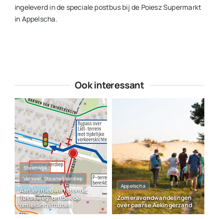
ingeleverd in de speciale postbus bij de Poiesz Supermarkt
in Appelscha.
Ook interessant
Steenwijk
Verkeer, Steenwijkerdiep
Appelscha
Aanleg nieuwe rotonde
Tukseweg: ontdek de
Zomeravondwandelingen
omleidingsroutes
over paarse Aekingerzand