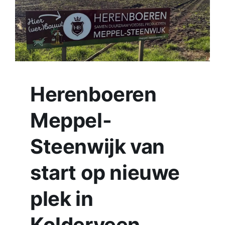
Werken bij Streekomroep ‘De Werven’
Contact
Plaats je eigen nieuws
Herenboeren
Meppel-
Steenwijk van
start op nieuwe
plek in
Kolderveen