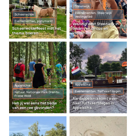
Steenwijk
Evenementen, Steenwijk
Scheerwolde
Vestingstad
Evenementen, ponymarkt
Vestingfeest Steenwijk in
Scheerwolde feest met het
teken van circus en
thema ‘boeren’
vrolijkheid
Appelscha
Appelscha
Evenementen, Turfvaartdagen
Natuur, Nationaal Park Drents-
Friese Wold
Aardappelsnik komt weer
Heb jij wel eens het bedje
naar Turfvaartdagen in
van een ree gevonden?
Appelscha