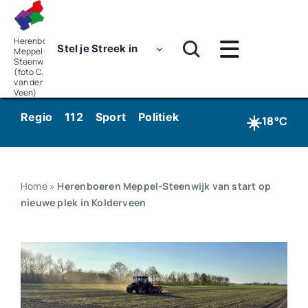
Skip
to
content
Herenboeren
Stel je Streek in
Meppel-
Toggle
Steenwijk
(foto C.
Navigatie
Home
van der
Veen)
☀️
Regio
112
Sport
Politiek
Kunst & Cultuur
Wo
Nieuws
18°C
Dossiers
Home
»
Herenboeren Meppel-Steenwijk van start op
Podcasts
nieuwe plek in Kolderveen
Luister
Kijk
Over ons