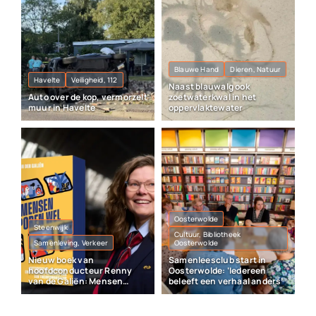
Blauwe Hand
Dieren, Natuur
Havelte
Veiligheid, 112
Naast blauwalg ook
Auto over de kop, vermorzelt
zoetwaterkwal in het
muur in Havelte
oppervlaktewater
Oosterwolde
Steenwijk
Cultuur, Bibliotheek
Samenleving, Verkeer
Oosterwolde
Nieuw boek van
Samenleesclub start in
hoofdconducteur Renny
Oosterwolde: ‘Iedereen
van de Galiën: Mensen
beleeft een verhaal anders’
sporen wel