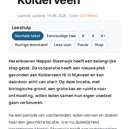
Laatste Update: 19.06.2026
Door
Dirk Brans
Leeshulp
Normale tekst
Eenvoudige taal
A-
A
A+
Rustige leesstand
Lees voor
Pauze
Stop
Herenboeren Meppel-Steenwijk heeft een belangrijke
stap gezet. De coöperatie heeft een nieuwe plek
gevonden aan Kolderveen 16 in Nijeveen en kan
daardoor echt van start. Op deze locatie, met
biologische grond, een grote kas en ruimte voor
ontmoeting, willen leden samen hun eigen voedsel
gaan verbouwen.
Na een periode van voorbereiden, leden werven en zoeken
naar een geschikte locatie, is er nu duidelijkheid.
Herenboeren Meppel-Steenwijk heeft een samenwerking