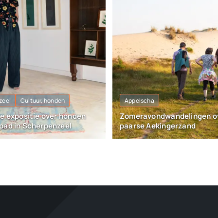
zeel
Cultuur, honden
Appelscha
re expositie over honden
Zomeravondwandelingen o
pad in Scherpenzeel
paarse Aekingerzand