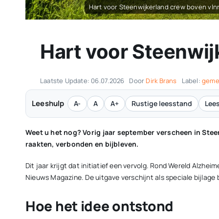
Hart voor Steenwijkerland crew boven vlnr 
Hart voor Steenwi
Laatste Update: 06.07.2026
Door
Dirk Brans
Label:
geme
Leeshulp
A-
A
A+
Rustige leesstand
Lees
Weet u het nog? Vorig jaar september verscheen in Stee
raakten, verbonden en bijbleven.
Dit jaar krijgt dat initiatief een vervolg. Rond Wereld Alzh
Nieuws Magazine. De uitgave verschijnt als speciale bijlage
Hoe het idee ontstond