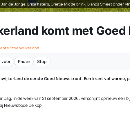
Jan de Jonge, Erica Katers, Grietje Middelbrink, Bianca Smeet onder vlnr
jkerland komt met Goed
ente Steenwijkerland
 voor
Pauze
Stop
nwijkerland de eerste Goed Nieuwskrant. Een krant vol warme, 
eimer Dag, in de week van 21 september 2026, verschijnt opnieuw een 
 bij Nieuwsbode De Kop.