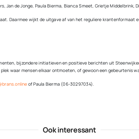
s, Jan de Jonge, Paula Bierma, Bianca Smeet, Grietje Middelbrink, Di
at. Daarmee wijkt de uitgave af van het reguliere krantenformaat e
menten, bijzondere initiatieven en positieve berichten uit Steenwijk
 een plek waar mensen elkaar ontmoeten, of gewoon een gebeurtenis waa
@brans.online
of Paula Bierma (06-30297034).
Ook interessant