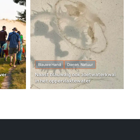
Blauwe Hand
Dieren, Natuur
ver
Naast blauwalg ook zoetwaterkwal
in het oppervlaktewater