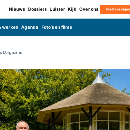
Nieuws
Dossiers
Luister
Kijk
Over ons
Plaats je eige
& werken
Agenda
Foto’s en films
ws Magazine