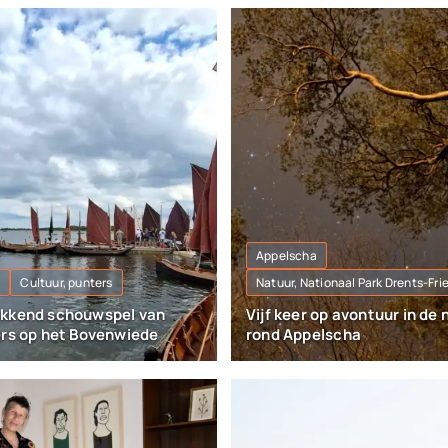
Appelscha
n
Cultuur, punters
Natuur, Nationaal Park Drents-Fri
kkend schouwspel van
Vijf keer op avontuur in de 
ers op het Bovenwiede
rond Appelscha