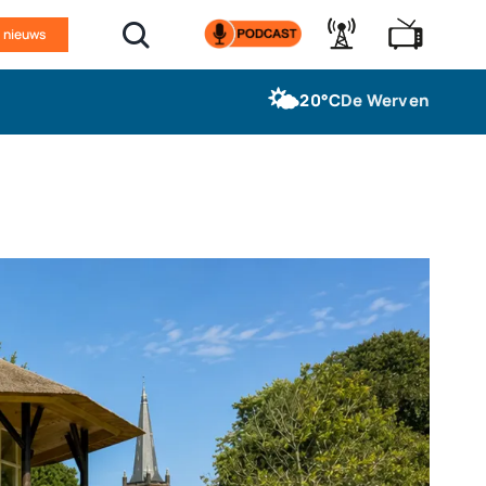
n nieuws
🌤️
20°C
De Werven