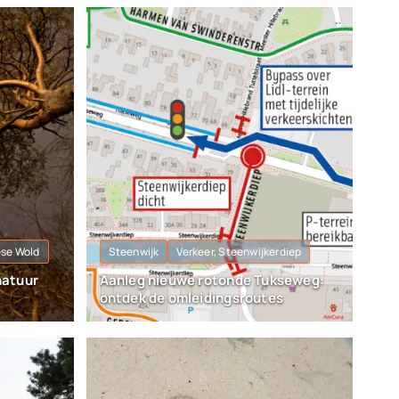
ese Wold
Steenwijk
Verkeer, Steenwijkerdiep
natuur
Aanleg nieuwe rotonde Tukseweg:
ontdek de omleidingsroutes