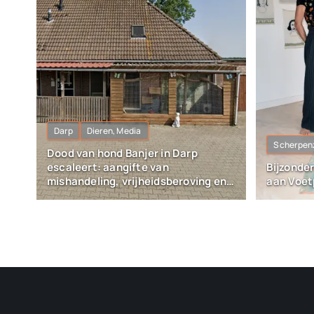
Darp
Dieren, Media
Scherpen
Dood van hond Banjer in Darp
escaleert: aangifte van
Bijzonde
mishandeling, vrijheidsberoving en
aan Voet
vernieling