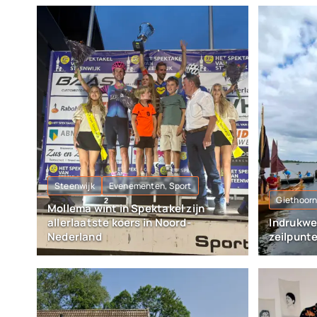
Steenwijk
Evenementen, Sport
Giethoor
Mollema wint in Spektakel zijn
allerlaatste koers in Noord-
Indrukwe
Nederland
zeilpunt