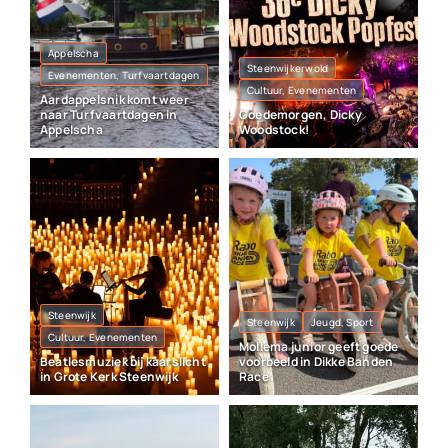
Appelscha
Steenwijkerwold
Evenementen, Turfvaartdagen
Cultuur, Evenementen
Aardappelsnik komt weer
naar Turfvaartdagen in
Goedemorgen, Dicky
Appelscha
Woodstock!
Steenwijk
Steenwijk
Jeugd, Sport
Cultuur, Evenementen
Mollema junior geeft goede
Beatlesmuziek bij kaarslicht
voorbeeld in Dikke Banden
in Grote Kerk Steenwijk
Race