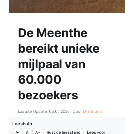
Contact
Plaats je eigen nieuws
De Meenthe
bereikt unieke
mijlpaal van
60.000
bezoekers
Laatste Update: 05.03.2026
Door
Dirk Brans
Leeshulp
A-
A
A+
Rustige leesstand
Lees voor