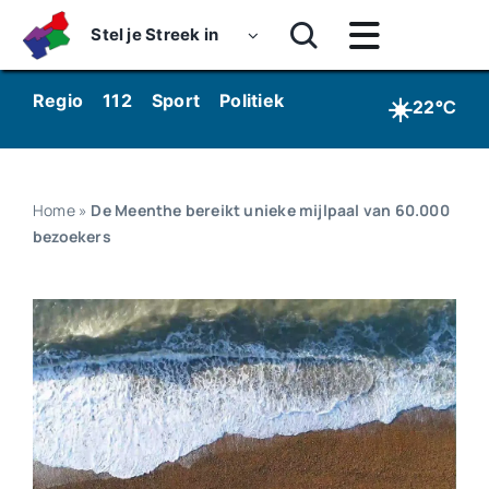
Skip
Stel je Streek in
to
Toggle
content
Navigatie
Home
☀️
Regio
112
Sport
Politiek
Kunst & Cultuur
Wo
22°C
Nieuws
Dossiers
Home
»
De Meenthe bereikt unieke mijlpaal van 60.000
bezoekers
Podcasts
Luister
Kijk
Over ons
Werken bij Streekomroep ‘De Werven’