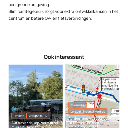
een groene omgeving.
Slim ruimtegebruik zorgt voor extra ontwikkelkansen in het
centrum en betere OV- en fietsverbindingen.
Ook interessant
Steenwijk
Verkeer, Steenwijkerdiep
Havelte
Veiligheid, 112
Aanleg nieuwe rotonde
Auto over de kop, vermorzelt
Tukseweg: ontdek de
muur in Havelte
omleidingsroutes