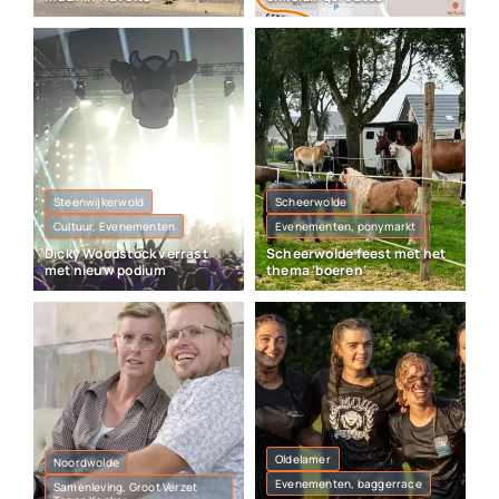
Steenwijkerwold
Scheerwolde
Cultuur, Evenementen
Evenementen, ponymarkt
Dicky Woodstock verrast
Scheerwolde feest met het
met nieuw podium
thema ‘boeren’
Oldelamer
Noordwolde
Evenementen, baggerrace
Samenleving, Groot Verzet