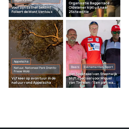
Tegen Kanker
Organisatie Baggerrace
Voor zijn Esther beklimt
Oldelamer kijkt uit naar
Folkert de Mont Ventoux
25ste editie
Appelscha
Baars
Evenementen, Sport
Natuur, Nationaal Park Drents-
Friese Wold
Het Spektakel van Steenwijk
Vijf keer op avontuur in de
blijft speciaal voor Miguel
natuur rond Appelscha
van Tintelen: “Een plek waar
veel herinneringen liggen”