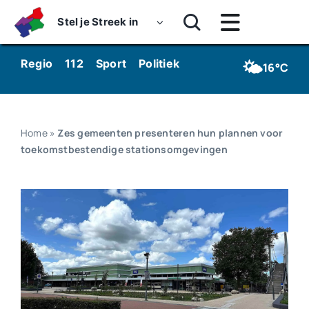
Skip
Stel je Streek in
to
Toggle
content
Navigatie
Home
🌤️
Regio
112
Sport
Politiek
Kunst & Cultuur
Wo
16°C
Nieuws
Dossiers
Home
»
Zes gemeenten presenteren hun plannen voor
toekomstbestendige stationsomgevingen
Podcasts
Luister
Kijk
Over ons
Werken bij Streekomroep ‘De Werven’