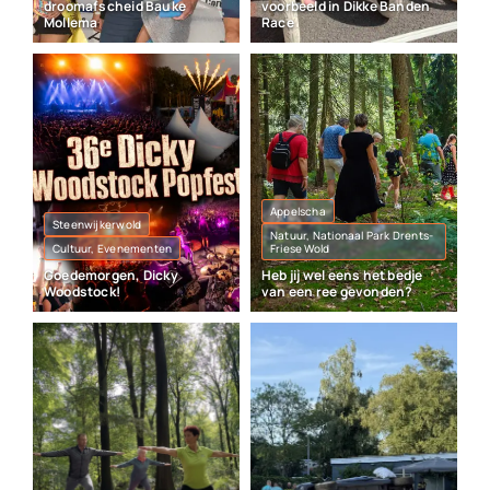
droomafscheid Bauke
voorbeeld in Dikke Banden
Mollema
Race
Appelscha
Steenwijkerwold
Natuur, Nationaal Park Drents-
Cultuur, Evenementen
Friese Wold
Goedemorgen, Dicky
Heb jij wel eens het bedje
Woodstock!
van een ree gevonden?