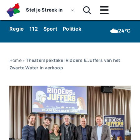
Skip
Stel je Streek in
to
Toggle
content
Navigatie
Home
☁️
Regio
112
Sport
Politiek
Kunst & Cultuur
Wo
24°C
Nieuws
Dossiers
Home
»
Theaterspektakel Ridders & Juffers van het
Zwarte Water in verkoop
Podcasts
Luister
Kijk
Over ons
Werken bij Streekomroep ‘De Werven’