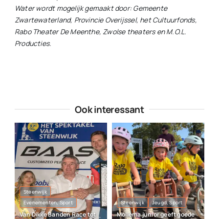
Water wordt mogelijk gemaakt door: Gemeente
Zwartewaterland, Provincie Overijssel, het Cultuurfonds,
Rabo Theater De Meenthe, Zwolse theaters en M.O.L.
Producties.
Ook interessant
Steenwijk
Evenementen, Sport
Steenwijk
Jeugd, Sport
Van Dikke Banden Race tot
Mollema junior geeft goede