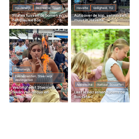
Haulerwijk
Recreatie, Sport
Havelte
Veiligheid, 112
Pilates tussen de bomen in
Auto over de kop, vermorzelt
het Blauwe Bos
muur in Havelte
Steenwijk
Evenementen, Steenwijk
Vestingstad
Appelscha
Natuur, Bossafari
Vestingfeest Steenwijk in
teken van circus en
Laat je verrassen tijdens de
vrolijkheid
Bossafari