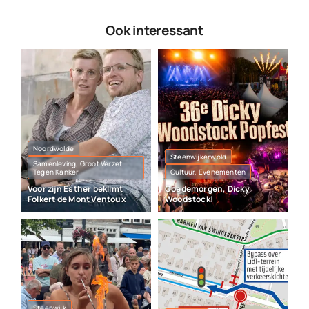
Ook interessant
Noordwolde
Steenwijkerwold
Samenleving, Groot Verzet
Tegen Kanker
Cultuur, Evenementen
Voor zijn Esther beklimt
Goedemorgen, Dicky
Folkert de Mont Ventoux
Woodstock!
Steenwijk