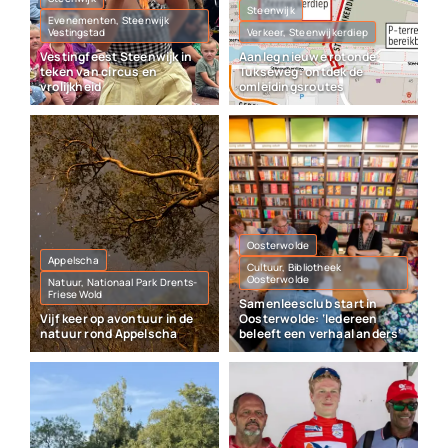
Steenwijk
Evenementen, Steenwijk
Vestingstad
Verkeer, Steenwijkerdiep
Vestingfeest Steenwijk in
Aanleg nieuwe rotonde
teken van circus en
Tukseweg: ontdek de
vrolijkheid
omleidingsroutes
Oosterwolde
Appelscha
Cultuur, Bibliotheek
Oosterwolde
Natuur, Nationaal Park Drents-
Friese Wold
Samenleesclub start in
Vijf keer op avontuur in de
Oosterwolde: ‘Iedereen
natuur rond Appelscha
beleeft een verhaal anders’