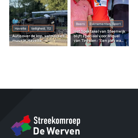
Baars
Evenementen, Sport
Havelte
Veiligheid, 112
Het Spektakel van Steenwijk
Auto over de kop, vermorzelt
blijft speciaal voor Miguel
muur in Havelte
van Tintelen: “Een plek waar
veel herinneringen liggen”