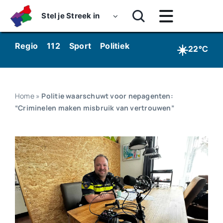
Skip
Stel je Streek in
to
Toggle
content
Navigatie
Home
☀️
Regio
112
Sport
Politiek
Kunst & Cultuur
Wo
22°C
Nieuws
Dossiers
Home
»
Politie waarschuwt voor nepagenten:
“Criminelen maken misbruik van vertrouwen”
Podcasts
Luister
Kijk
Over ons
Werken bij Streekomroep ‘De Werven’