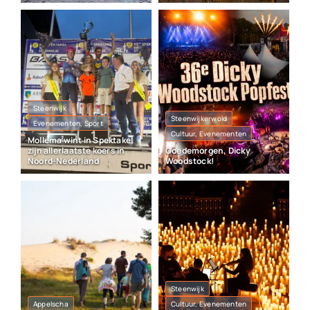
Steenwijk
Steenwijkerwold
Evenementen, Sport
Cultuur, Evenementen
Mollema wint in Spektakel
zijn allerlaatste koers in
Goedemorgen, Dicky
Noord-Nederland
Woodstock!
Steenwijk
Appelscha
Cultuur, Evenementen