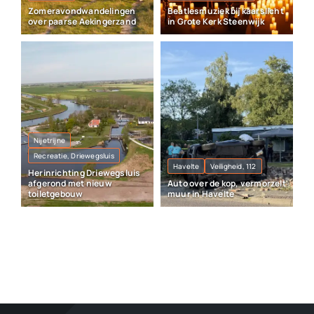
Zomeravondwandelingen
Beatlesmuziek bij kaarslicht
over paarse Aekingerzand
in Grote Kerk Steenwijk
Nijetrijne
Recreatie, Driewegsluis
Havelte
Veiligheid, 112
Herinrichting Driewegsluis
afgerond met nieuw
Auto over de kop, vermorzelt
toiletgebouw
muur in Havelte