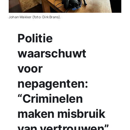
Contact
Johan Wakker (foto: Dirk Brans).
Plaats je eigen nieuws
Politie
waarschuwt
voor
nepagenten:
“Criminelen
maken misbruik
van vertrouwen”