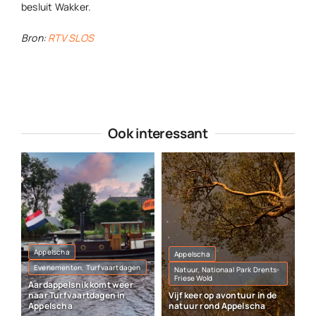
besluit Wakker.
Bron:
RTV SLOS
Ook interessant
Appelscha
Appelscha
Evenementen, Turfvaartdagen
Natuur, Nationaal Park Drents-
Friese Wold
Aardappelsnik komt weer
naar Turfvaartdagen in
Vijf keer op avontuur in de
Appelscha
natuur rond Appelscha