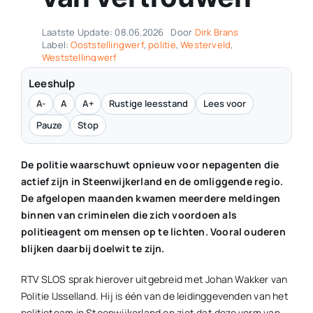
Laatste Update: 08.06.2026
Door
Dirk Brans
Label:
Ooststellingwerf
,
politie
,
Westerveld
,
Weststellingwerf
Leeshulp
A-
A
A+
Rustige leesstand
Lees voor
Pauze
Stop
De politie waarschuwt opnieuw voor nepagenten die
actief zijn in Steenwijkerland en de omliggende regio.
De afgelopen maanden kwamen meerdere meldingen
binnen van criminelen die zich voordoen als
politieagent om mensen op te lichten. Vooral ouderen
blijken daarbij doelwit te zijn.
RTV SLOS sprak hierover uitgebreid met Johan Wakker van
Politie IJsselland. Hij is één van de leidinggevenden van het
politieteam in Steenwijkerland en ziet dat deze vorm van