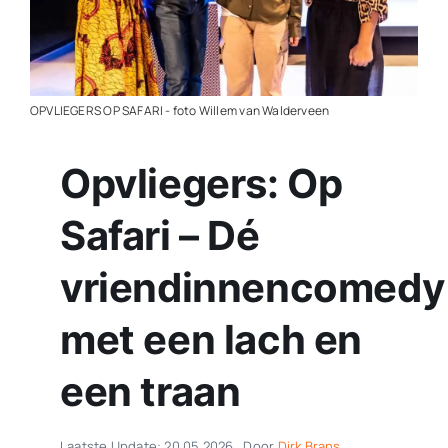
Contact
Plaats je eigen nieuws
OPVLIEGERS OP SAFARI - foto Willem van Walderveen
Opvliegers: Op
Safari – Dé
vriendinnencomedy
met een lach en
een traan
Laatste Update: 20.05.2026
Door
Dirk Brans