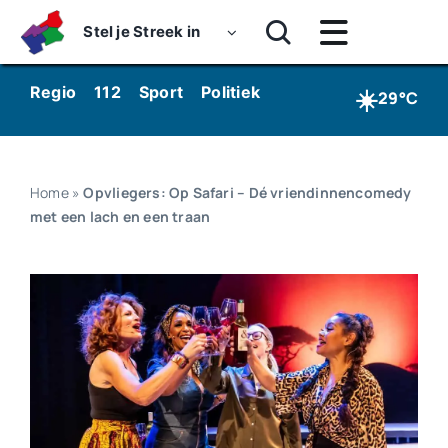
Skip
Stel je Streek in
to
Toggle
content
Navigatie
Home
☀️
Regio
112
Sport
Politiek
Kunst & Cultuur
Wo
29°C
Nieuws
Dossiers
Home
»
Opvliegers: Op Safari – Dé vriendinnencomedy
met een lach en een traan
Podcasts
Luister
Kijk
Over ons
Werken bij Streekomroep ‘De Werven’