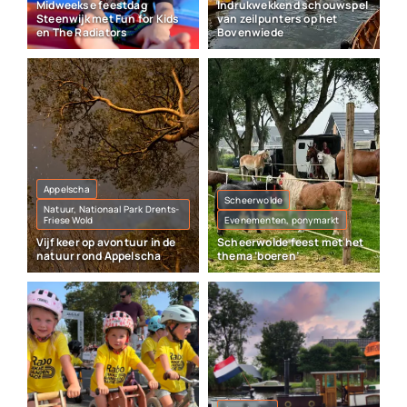
Midweekse feestdag
Indrukwekkend schouwspel
Steenwijk met Fun for Kids
van zeilpunters op het
en The Radiators
Bovenwiede
Appelscha
Scheerwolde
Natuur, Nationaal Park Drents-
Friese Wold
Evenementen, ponymarkt
Vijf keer op avontuur in de
Scheerwolde feest met het
natuur rond Appelscha
thema ‘boeren’