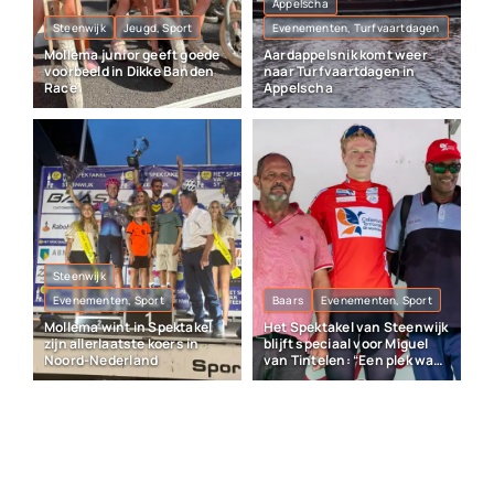
Appelscha
Steenwijk
Jeugd, Sport
Evenementen, Turfvaartdagen
Mollema junior geeft goede
Aardappelsnik komt weer
voorbeeld in Dikke Banden
naar Turfvaartdagen in
Race
Appelscha
Steenwijk
Evenementen, Sport
Baars
Evenementen, Sport
Mollema wint in Spektakel
Het Spektakel van Steenwijk
zijn allerlaatste koers in
blijft speciaal voor Miguel
Noord-Nederland
van Tintelen: “Een plek waar
veel herinneringen liggen”