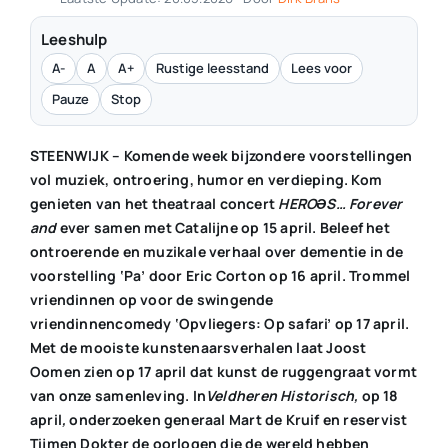
Leeshulp
A-
A
A+
Rustige leesstand
Lees voor
Pauze
Stop
STEENWIJK – Komende week bijzondere voorstellingen
vol muziek, ontroering, humor en verdieping. Kom
genieten van het theatraal concert
HEROƏS… Forever
and
ever samen met Catalijne op 15 april. Beleef het
ontroerende en muzikale verhaal over dementie in de
voorstelling ‘Pa’ door Eric Corton op 16 april. Trommel
vriendinnen op voor de swingende
vriendinnencomedy ‘Opvliegers: Op safari’ op 17 april.
Met de mooiste kunstenaarsverhalen laat Joost
Oomen zien op 17 april dat kunst de ruggengraat vormt
van onze samenleving. In
Veldheren Historisch,
op 18
april
,
onderzoeken generaal Mart de Kruif en reservist
Tijmen Dokter de oorlogen die de wereld hebben