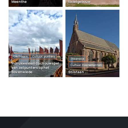
Meenthe
toiletgebouw
Giethoorn
Cultuur, punters
Steenwijk
Indrukwekkend schouwspel
Cultuur, Evenementen
van zeilpunters op het
Bovenwiede
Stilstaan ….