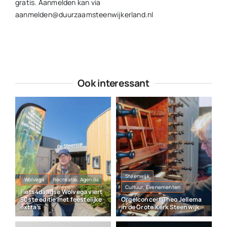
gratis. Aanmelden kan via
aanmelden@duurzaamsteenwijkerland.nl
Ook interessant
Steenwijk
Wolvega
Recreatie, Agenda
Cultuur, Evenementen
Fiets4daagse Wolvega viert
50ste editie met feestelijke
Orgelconcert Theo Jellema
extra’s
in de Grote Kerk Steenwijk