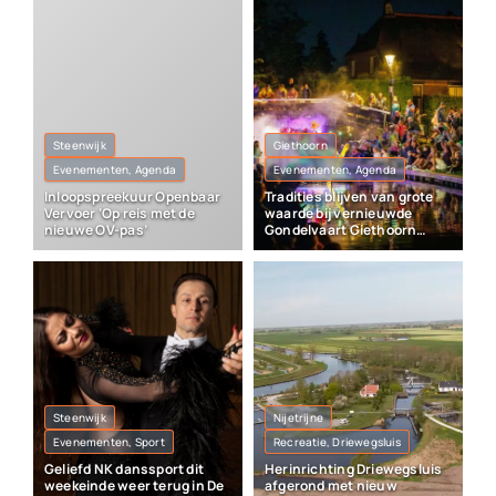
Steenwijk
Giethoorn
Evenementen, Agenda
Evenementen, Agenda
Inloopspreekuur Openbaar
Tradities blijven van grote
Vervoer ‘Op reis met de
waarde bij vernieuwde
nieuwe OV-pas’
Gondelvaart Giethoorn
2026
Steenwijk
Nijetrijne
Evenementen, Sport
Recreatie, Driewegsluis
Geliefd NK danssport dit
Herinrichting Driewegsluis
weekeinde weer terug in De
afgerond met nieuw