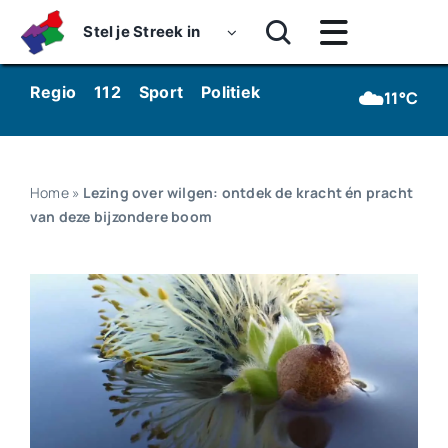
Skip
Stel je Streek in
to
Toggle
content
Navigatie
Home
☁️
Regio
112
Sport
Politiek
Kunst & Cultuur
Wo
11°C
Nieuws
Dossiers
Home
»
Lezing over wilgen: ontdek de kracht én pracht
van deze bijzondere boom
Podcasts
Luister
Kijk
Over ons
Werken bij Streekomroep ‘De Werven’