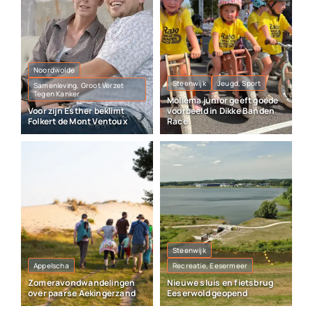
Noordwolde
Steenwijk
Jeugd, Sport
Samenleving, Groot Verzet
Tegen Kanker
Mollema junior geeft goede
Voor zijn Esther beklimt
voorbeeld in Dikke Banden
Folkert de Mont Ventoux
Race
Steenwijk
Appelscha
Recreatie, Eesermeer
Zomeravondwandelingen
Nieuwe sluis en fietsbrug
over paarse Aekingerzand
Eeserwold geopend