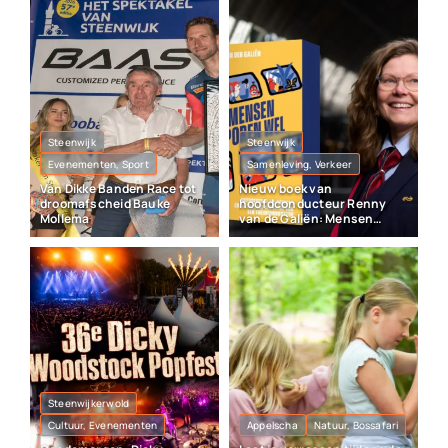
Steenwijk
Steenwijk
Evenementen, Sport
Samenleving, Verkeer
Van Dikke Banden Race tot
Nieuw boek van
droomafscheid Bauke
hoofdconducteur Renny
Mollema
van de Galiën: Mensen
sporen wel
Steenwijkerwold
Cultuur, Evenementen
Appelscha
Natuur, Bossafari