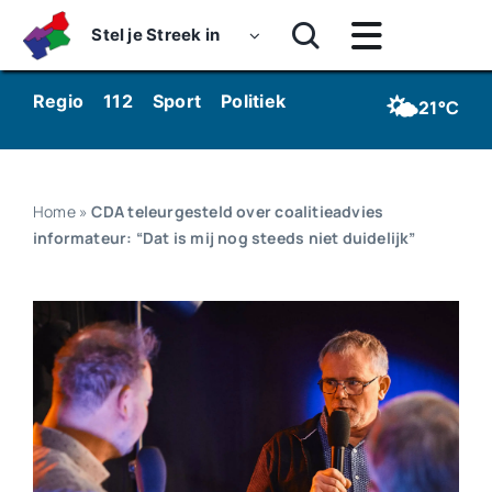
Skip
Stel je Streek in
to
Toggle
content
Navigatie
Home
🌤️
Regio
112
Sport
Politiek
Kunst & Cultuur
Wo
21°C
Nieuws
Dossiers
Home
»
CDA teleurgesteld over coalitieadvies
informateur: “Dat is mij nog steeds niet duidelijk”
Podcasts
Luister
Kijk
Over ons
Werken bij Streekomroep ‘De Werven’