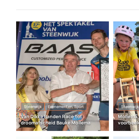
Steenwijk
Evenementen, Sport
Steenwijk
Van Dikke Banden Race tot
Mollema 
droomafscheid Bauke Mollema
voorbeel