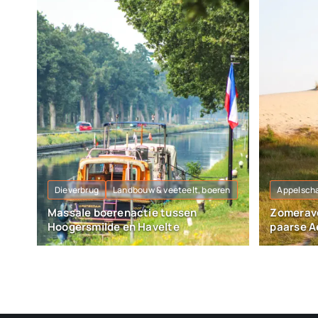
Dieverbrug
Landbouw & veeteelt, boeren
Appelsch
Massale boerenactie tussen
Zomerav
Hoogersmilde en Havelte
paarse A