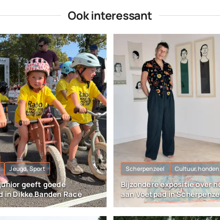
Ook interessant
Jeugd, Sport
Scherpenzeel
Cultuur, honden
junior geeft goede
Bijzondere expositie over 
d in Dikke Banden Race
aan Voetpad in Scherpenze