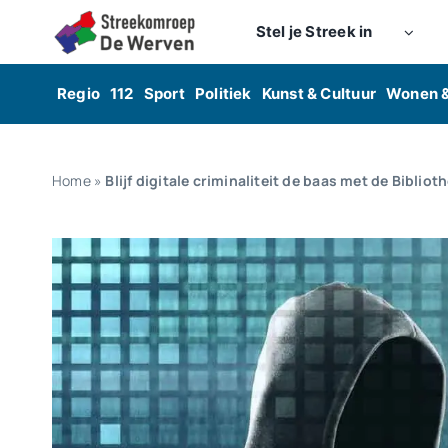
Skip
Stel je Streek in
to
content
Regio
112
Sport
Politiek
Kunst & Cultuur
Wonen 
Home
»
Blijf digitale criminaliteit de baas met de Biblio