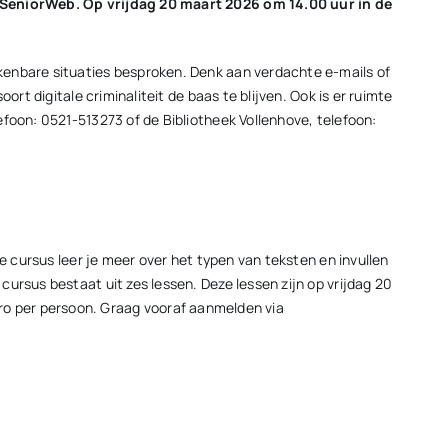
an SeniorWeb. Op vrijdag 20 maart 2026 om 14.00 uur in de
kenbare situaties besproken. Denk aan verdachte e-mails of
rt digitale criminaliteit de baas te blijven. Ook is er ruimte
foon: 0521-513273 of de Bibliotheek Vollenhove, telefoon:
e cursus leer je meer over het typen van teksten en invullen
ursus bestaat uit zes lessen. Deze lessen zijn op vrijdag 20
 euro per persoon. Graag vooraf aanmelden via