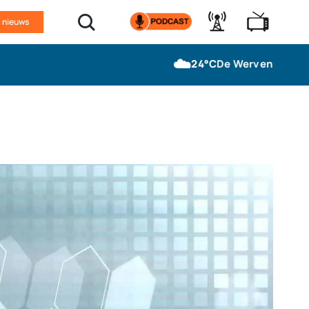
n nieuws
☁️
24°C
De Werven