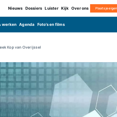
Nieuws
Dossiers
Luister
Kijk
Over ons
Plaats je eige
& werken
Agenda
Foto’s en films
theek Kop van Overijssel