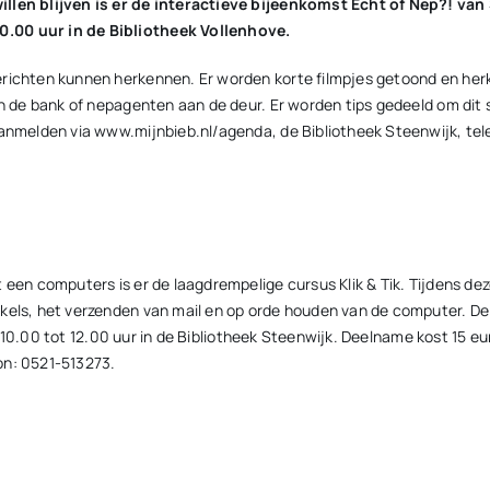
willen blijven is er de interactieve bijeenkomst Echt of Nep?! v
0.00 uur in de Bibliotheek Vollenhove.
erichten kunnen herkennen. Er worden korte filmpjes getoond en her
n de bank of nepagenten aan de deur. Er worden tips gedeeld om dit soo
aanmelden via www.mijnbieb.nl/agenda, de Bibliotheek Steenwijk, tele
 een computers is er de laagdrempelige cursus Klik & Tik. Tijdens dez
kels, het verzenden van mail en op orde houden van de computer. De c
 van 10.00 tot 12.00 uur in de Bibliotheek Steenwijk. Deelname kost 15
on: 0521-513273.