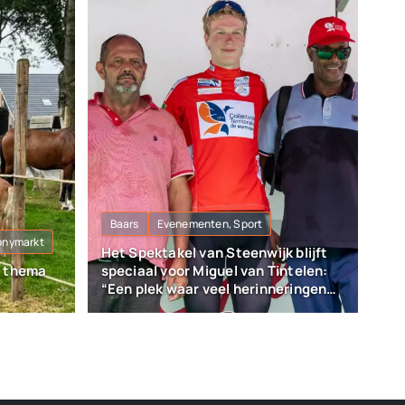
Baars
Evenementen, Sport
onymarkt
Het Spektakel van Steenwijk blijft
t thema
speciaal voor Miguel van Tintelen:
“Een plek waar veel herinneringen
liggen”