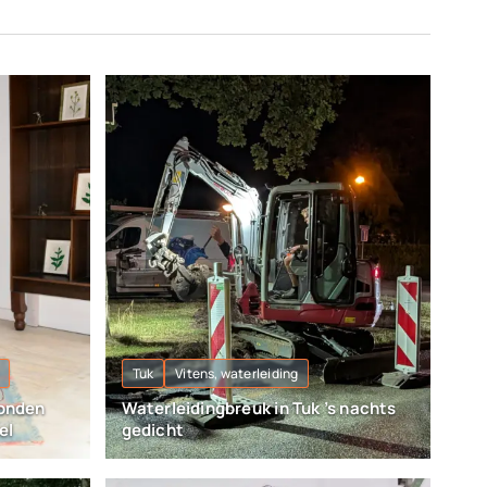
Tuk
Vitens, waterleiding
honden
Waterleidingbreuk in Tuk ’s nachts
el
gedicht