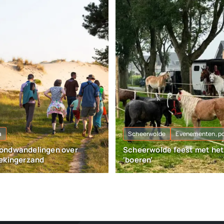
a
Scheerwolde
Evenementen, p
ondwandelingen over
Scheerwolde feest met he
ekingerzand
‘boeren’