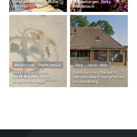
veranderde leven van Ria
Goedemorgen, Dicky
van Hien
Woodstock!
Blauwe Hand
Dieren, Natuur
Darp
Dieren, Media
Naast blauwalg ook
Dood van hond Banjer in
zoetwaterkwal in het
Darp escaleert: aangifte van
oppervlaktewater
mishandeling,
vrijheidsberoving en
vernieling