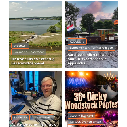
Appelscha
Steenwijk
Evenementen, Turfvaartdagen
Recreatie, Eesermeer
Aardappelsnik komt weer
Nieuwe sluis en fietsbrug
naar Turfvaartdagen in
Eeserwold geopend
Appelscha
Steenwijkerwold
Steenwijk
Cultuur, Media
Cultuur, Evenementen
Achter de schermen: radio