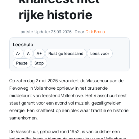
rijke historie
Contact
Plaats je eigen nieuws
Laatste Update: 23.03.2026
Door
Dirk Brans
Leeshulp
A-
A
A+
Rustige leesstand
Lees voor
Pauze
Stop
Op zaterdag 2 mei 2026 verandert de Vlasschuur aan de
Flevoweg in Vollenhove opnieuw in het bruisende
middelpunt van feestend Vollenhove. Het Vlasschuurfeest
staat garant voor een avond vol muziek, gezelligheid en
energie. Een knalfeest op een plek waar traditie en historie
samenkomen.
De Vlasschuur, gebouwd rond 1952, is van oudsher een
belangrijke locatie binnen de corsocultuur van Vollenhove.