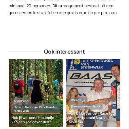
minimaal 20 personen. Dit arrangement bestaat uit een
gereserveerde statafel en een gratis drankje per persoon.
Ook interessant
Steenwijk
Appelscha
Evenementen, Sport
Natuur, Nationaal Park Drents-
Friese Wold
Van Dikke Banden Race tot
Heb jij wel eens het bedje
droomafscheid Bauke
van een ree gevonden?
Mollema