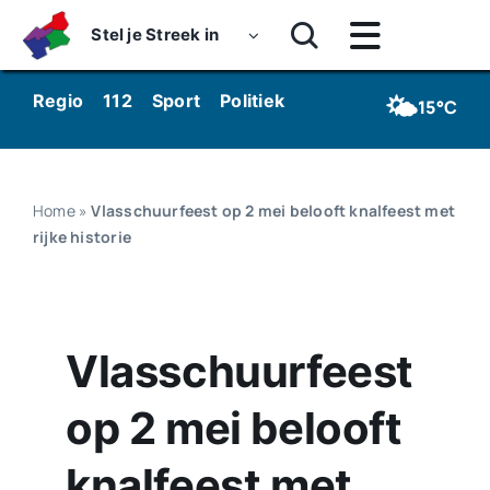
Skip
Stel je Streek in
to
Toggle
content
Navigatie
Home
🌤️
Regio
112
Sport
Politiek
Kunst & Cultuur
Wo
15°C
Nieuws
Dossiers
Home
»
Vlasschuurfeest op 2 mei belooft knalfeest met
rijke historie
Podcasts
Luister
Vlasschuurfeest
Kijk
op 2 mei belooft
Over ons
knalfeest met
Werken bij Streekomroep ‘De Werven’