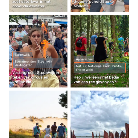
zoetwaterkwal in het
droomafscheid Bauke
oppervlaktewater
Mollema
Steenwijk
Appelscha
Evenementen, Steenwijk
Vestingstad
Natuur, Nationaal Park Drents-
Friese Wold
Vestingfeest Steenwijk in
teken van circus en
Heb jij wel eens het bedje
vrolijkheid
van een ree gevonden?