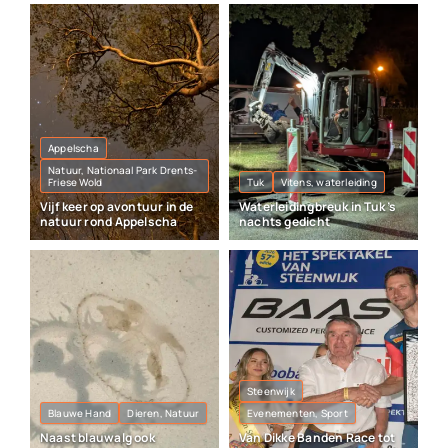
Appelscha
Natuur, Nationaal Park Drents-
Friese Wold
Tuk
Vitens, waterleiding
Vijf keer op avontuur in de
Waterleidingbreuk in Tuk ’s
natuur rond Appelscha
nachts gedicht
Steenwijk
Blauwe Hand
Dieren, Natuur
Evenementen, Sport
Naast blauwalg ook
Van Dikke Banden Race tot