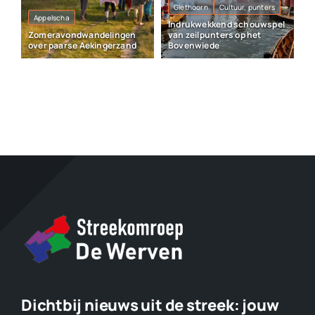
Giethoorn
Cultuur, punters
Appelscha
Indrukwekkend schouwspel
Zomeravondwandelingen
van zeilpunters op het
over paarse Aekingerzand
Bovenwiede
Dichtbij nieuws uit de streek:
jouw