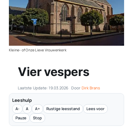
Contact
Plaats je eigen nieuws
Kleine- of Onze Lieve Vrouwenkerk
Vier vespers
Laatste Update: 19.03.2026
Door
Dirk Brans
Leeshulp
A-
A
A+
Rustige leesstand
Lees voor
Pauze
Stop