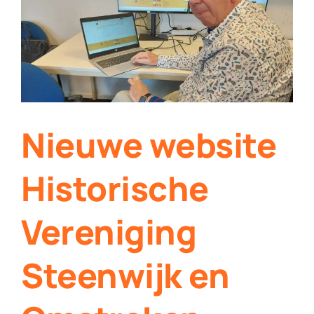
Contact
Plaats je eigen nieuws
Nieuwe website
Historische
Vereniging
Steenwijk en