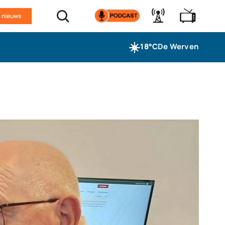
n nieuws
☀️
18°C
De Werven