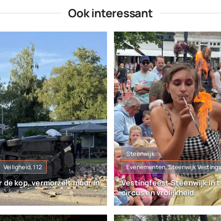
Ook interessant
Steenwijk
Veiligheid, 112
Evenementen, Steenwijk Vesting
 de kop, vermorzelt muur in
Vestingfeest Steenwijk in 
circus en vrolijkheid