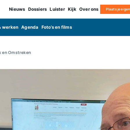
Nieuws
Dossiers
Luister
Kijk
Over ons
Plaats je eige
& werken
Agenda
Foto’s en films
jk en Omstreken