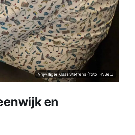
Vrijwilliger Klaas Steffens (foto: HVSeO.
eenwijk en