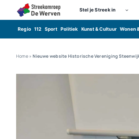
Skip
Stel je Streek in
to
content
Regio
112
Sport
Politiek
Kunst & Cultuur
Wonen 
Home
»
Nieuwe website Historische Vereniging Steenwi