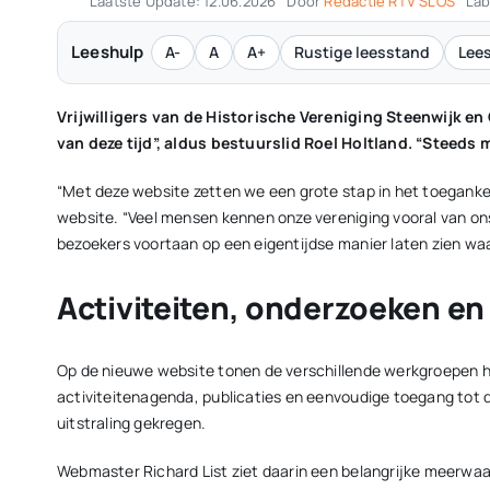
Laatste Update: 12.06.2026
Door
Redactie RTV SLOS
Lab
Leeshulp
A-
A
A+
Rustige leesstand
Lees
Vrijwilligers van de Historische Vereniging Steenwijk 
van deze tijd”, aldus bestuurslid Roel Holtland. “Steeds
“Met deze website zetten we een grote stap in het toegankelij
website. “Veel mensen kennen onze vereniging vooral van o
bezoekers voortaan op een eigentijdse manier laten zien waa
Activiteiten, onderzoeken en 
Op de nieuwe website tonen de verschillende werkgroepen hu
activiteitenagenda, publicaties en eenvoudige toegang tot
uitstraling gekregen.
Webmaster Richard List ziet daarin een belangrijke meerwaar