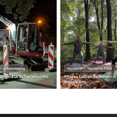
ens, waterleiding
Haulerwijk
Recreatie, Sport
ingbreuk in Tuk ’s nachts
Pilates tussen de bomen in
Blauwe Bos