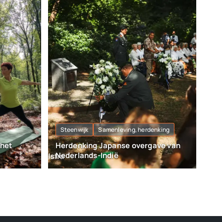
Steenwijk
Samenleving, herdenking
 het
Herdenking Japanse overgave van
Nederlands-Indië