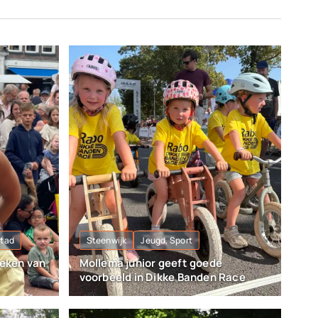
stad
Steenwijk
Jeugd, Sport
teken van
Mollema junior geeft goede
voorbeeld in Dikke Banden Race