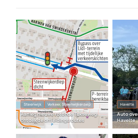
Steenwijk
Verkeer, Steenwijkerdiep
Havelte
Aanleg nieuwe rotonde Tukseweg:
Auto over
ontdek de omleidingsroutes
Havelte