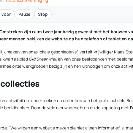
el:
historische vereniging
 voor
Pauze
Stop
en Omstreken zijn ruim twee jaar bezig geweest met het bouwen v
 meer mensen bekijken de website op hun telefoon of tablet en da
k maken van onze lokale geschiedenis”, vertelt vrijwilliger Klaas Stef
ns kwartaalblad
Old Steenwiek
en van onze beeldbanken met beeldmate
rmee onze werkgroepen bezig zijn en hen uitnodigen om onze activite
collecties
n activiteiten, onderzoeken en collecties aan het grote publiek. Be
 de beeldbanken. Door de vele nieuwsberichten en de koppeling met
de. “We wilden een website maken die niet alleen informatief is, maa