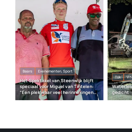
Baars
Evenementen, Sport
Tuk
Vit
Het Spektakel van Steenwijk blijft
speciaal voor Miguel van Tintelen:
Waterleid
“Een plek waar veel herinneringen
gedicht
liggen”