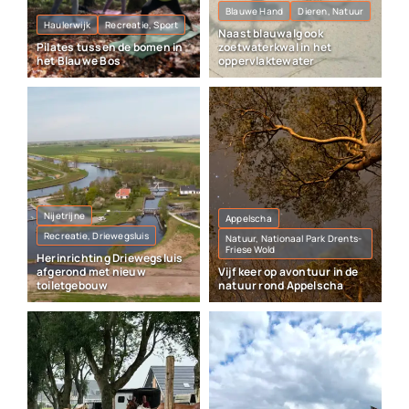
Blauwe Hand
Dieren, Natuur
Haulerwijk
Recreatie, Sport
Naast blauwalg ook
Pilates tussen de bomen in
zoetwaterkwal in het
het Blauwe Bos
oppervlaktewater
Nijetrijne
Appelscha
Recreatie, Driewegsluis
Natuur, Nationaal Park Drents-
Friese Wold
Herinrichting Driewegsluis
afgerond met nieuw
Vijf keer op avontuur in de
toiletgebouw
natuur rond Appelscha