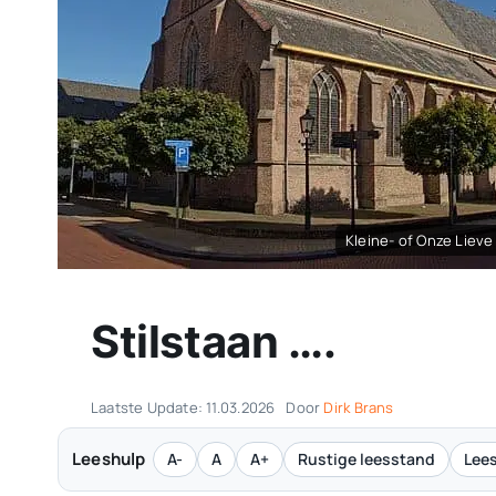
Kleine- of Onze Liev
Stilstaan ….
Laatste Update: 11.03.2026
Door
Dirk Brans
Leeshulp
A-
A
A+
Rustige leesstand
Lees