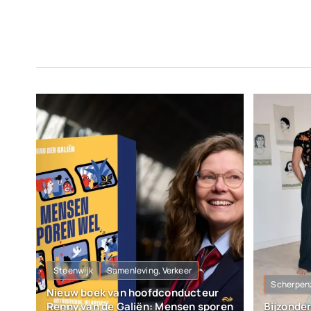
Steenwijk
Samenleving, Verkeer
Scherpen
Nieuw boek van hoofdconducteur
Renny van de Galiën: Mensen sporen
Bijzonde