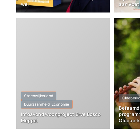
wel
aan Voet
Steenwijkerland
Oldeberk
Duurzaamheid, Economie
Befaamd b
Infoavond woonproject Erve Bosco
program
Meppel
Oldeber