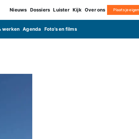
Nieuws
Dossiers
Luister
Kijk
Over ons
Plaats je eige
& werken
Agenda
Foto’s en films