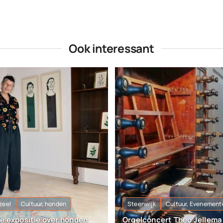
Ook interessant
zeel
Cultuur, honden
Steenwijk
Cultuur, Evenement
re expositie over honden
Orgelconcert Theo Jellema 