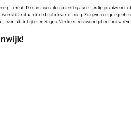
e er erg in hebt. De narcissen bloeien ende paaseitjes liggen alweer in
even stil te staan in de hectiek van alledag. Ze geven de gelegenhe
te, lezen uit de bijbel en zingen. Vier keer een avondgebed; ook wel 
enwijk!