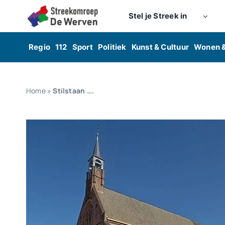
Skip
Stel je Streek in
to
content
Regio
112
Sport
Politiek
Kunst & Cultuur
Wonen 
Home
»
Stilstaan ….