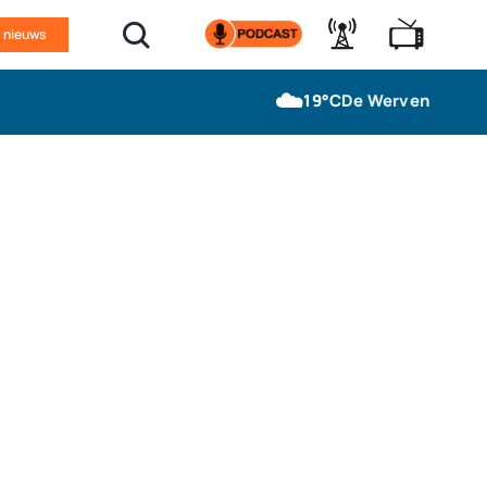
n nieuws
☁️
19°C
De Werven