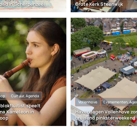
pad in Scherpenzeel
Grote Kerk Steenwijk
oop
Cultuur, Agenda
Vollenhove
Evenementen, Age
lokfluitist speelt
ma Kameleon in
Havendagen Vollenhove zo
koop
bruisend pinksterweekend