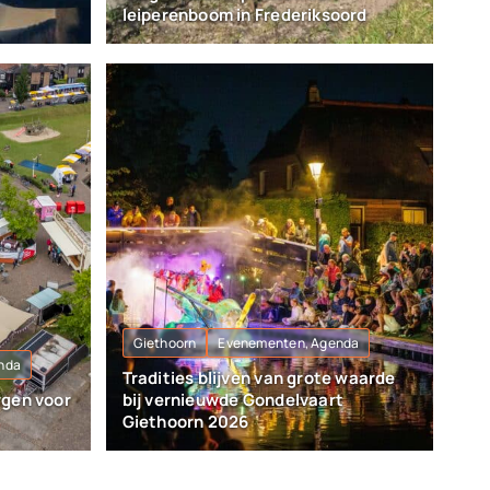
leiperenboom in Frederiksoord
Giethoorn
Evenementen, Agenda
nda
Tradities blijven van grote waarde
rgen voor
bij vernieuwde Gondelvaart
Giethoorn 2026