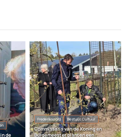
Frederiksoord
Bestuur, Cultuur
en
Commissaris van de Koning en
in de
Burgemeester planten een