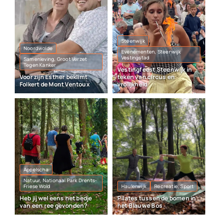
Steenwijk
Noordwolde
Evenementen, Steenwijk
Vestingstad
Samenleving, Groot Verzet
Tegen Kanker
Vestingfeest Steenwijk in
Voor zijn Esther beklimt
teken van circus en
Folkert de Mont Ventoux
vrolijkheid
Appelscha
Natuur, Nationaal Park Drents-
Friese Wold
Haulerwijk
Recreatie, Sport
Heb jij wel eens het bedje
Pilates tussen de bomen in
van een ree gevonden?
het Blauwe Bos