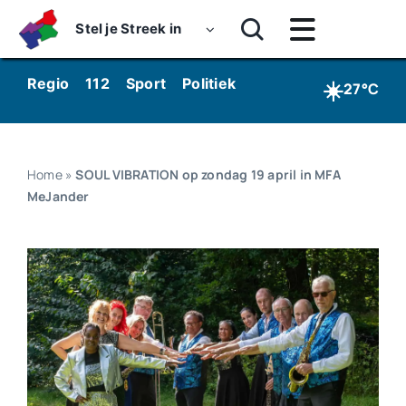
Skip
Stel je Streek in
to
Toggle
content
Navigatie
Home
☀️
Regio
112
Sport
Politiek
Kunst & Cultuur
Wo
27°C
Nieuws
Dossiers
Home
»
SOUL VIBRATION op zondag 19 april in MFA
MeJander
Podcasts
Luister
Kijk
Over ons
Werken bij Streekomroep ‘De Werven’