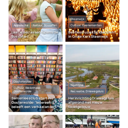
Steenwijk
Appelscha
Natuur, Bossafari
Cultuur, Evenementen
Laat je verrassen tijdens de
Beatlesmuziek bij kaarslicht
Bossafari
in Grote Kerk Steenwijk
Oosterwolde
Nijetrijne
Cultuur, Bibliotheek
Oosterwolde
Recreatie, Driewegsluis
Samenleesclub start in
Herinrichting Driewegsluis
Oosterwolde: ‘Iedereen
afgerond met nieuw
beleeft een verhaal anders’
toiletgebouw