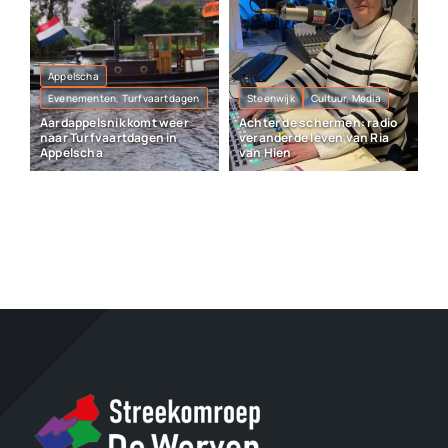
Appelscha
Evenementen, Turfvaartdagen
Steenwijk
Cultuur, Media
Aardappelsnik komt weer
Achter de schermen: radio
naar Turfvaartdagen in
veranderde leven van Ria
Appelscha
van Hien