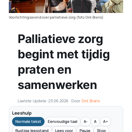
Contact
Voorlichtingsavond over palliatieve zorg (foto Dirk Brans)
Plaats je eigen nieuws
Palliatieve zorg
begint met tijdig
praten en
samenwerken
Laatste Update: 23.06.2026
Door
Dirk Brans
Leeshulp
Normale tekst
Eenvoudige taal
A-
A
A+
Rustige leesstand
Lees voor
Pauze
Stop