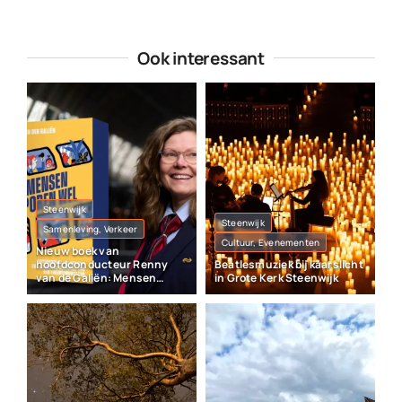
Ook interessant
Steenwijk
Steenwijk
Samenleving, Verkeer
Cultuur, Evenementen
Nieuw boek van
hoofdconducteur Renny
Beatlesmuziek bij kaarslicht
van de Galiën: Mensen
in Grote Kerk Steenwijk
sporen wel