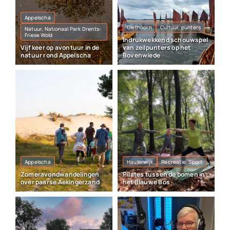
Appelscha
Giethoorn
Cultuur, punters
Natuur, Nationaal Park Drents-
Friese Wold
Indrukwekkend schouwspel
Vijf keer op avontuur in de
van zeilpunters op het
natuur rond Appelscha
Bovenwiede
Appelscha
Haulerwijk
Recreatie, Sport
Zomeravondwandelingen
Pilates tussen de bomen in
over paarse Aekingerzand
het Blauwe Bos