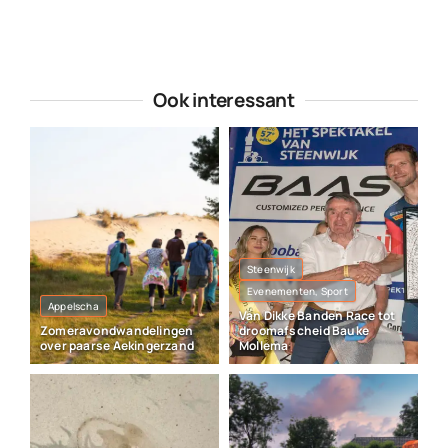
Ook interessant
Steenwijk
Evenementen, Sport
Appelscha
Van Dikke Banden Race tot
Zomeravondwandelingen
droomafscheid Bauke
over paarse Aekingerzand
Mollema