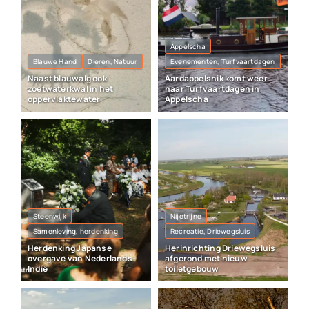
Appelscha
Blauwe Hand
Dieren, Natuur
Evenementen, Turfvaartdagen
Naast blauwalg ook
Aardappelsnik komt weer
zoetwaterkwal in het
naar Turfvaartdagen in
oppervlaktewater
Appelscha
Steenwijk
Nijetrijne
Samenleving, herdenking
Recreatie, Driewegsluis
Herdenking Japanse
Herinrichting Driewegsluis
overgave van Nederlands-
afgerond met nieuw
Indië
toiletgebouw