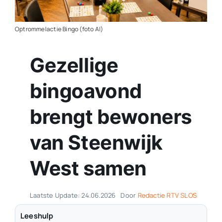
Contact
Optrommelactie Bingo (foto AI)
Plaats je eigen nieuws
Gezellige
bingoavond
brengt bewoners
van Steenwijk
West samen
Laatste Update: 24.06.2026
Door
Redactie RTV SLOS
Leeshulp