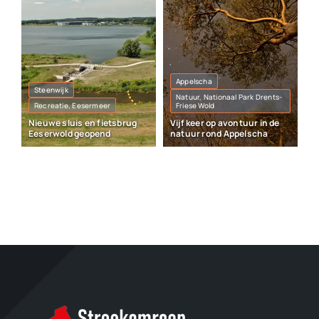
Appelscha
Steenwijk
Natuur, Nationaal Park Drents-
Recreatie, Eesermeer
Friese Wold
Nieuwe sluis en fietsbrug
Vijf keer op avontuur in de
Eeserwold geopend
natuur rond Appelscha