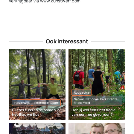
verkrijgbaar via www.kunstwerf.com.
Ook interessant
Appelscha
Natuur, Nationaal Park Drents-
Haulerwijk
Recreatie, Sport
Friese Wold
Pilates tussen de bomen in
Heb jij wel eens het bedje
het Blauwe Bos
van een ree gevonden?