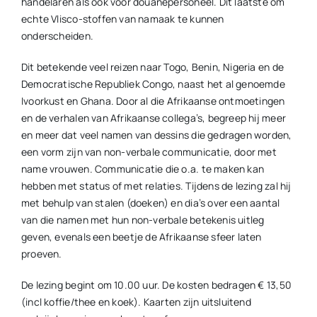
handelaren als ook voor douanepersoneel. Dit laatste om
echte Vlisco-stoffen van namaak te kunnen
onderscheiden.
Dit betekende veel reizen naar Togo, Benin, Nigeria en de
Democratische Republiek Congo, naast het al genoemde
Ivoorkust en Ghana. Door al die Afrikaanse ontmoetingen
en de verhalen van Afrikaanse collega’s, begreep hij meer
en meer dat veel namen van dessins die gedragen worden,
een vorm zijn van non-verbale communicatie, door met
name vrouwen. Communicatie die o.a. te maken kan
hebben met status of met relaties. Tijdens de lezing zal hij
met behulp van stalen (doeken) en dia’s over een aantal
van die namen met hun non-verbale betekenis uitleg
geven, evenals een beetje de Afrikaanse sfeer laten
proeven.
De lezing begint om 10.00 uur. De kosten bedragen € 13,50
(incl koffie/thee en koek). Kaarten zijn uitsluitend