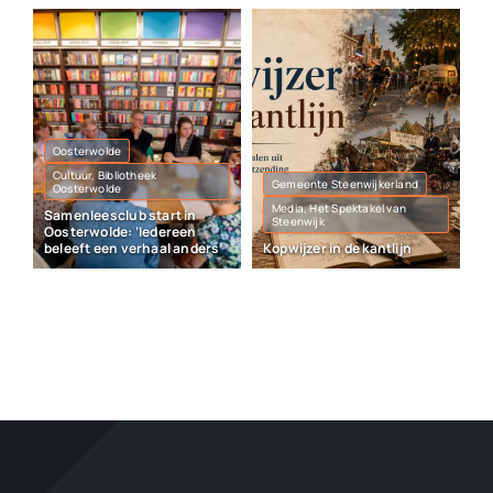
Oosterwolde
Cultuur, Bibliotheek
Gemeente Steenwijkerland
Oosterwolde
Media, Het Spektakel van
Samenleesclub start in
Steenwijk
Oosterwolde: ‘Iedereen
beleeft een verhaal anders’
Kopwijzer in de kantlijn