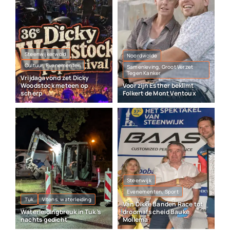
Steenwijkerwold
Noordwolde
Cultuur, Evenementen
Samenleving, Groot Verzet
Tegen Kanker
Vrijdagavond zet Dicky
Woodstock meteen op
Voor zijn Esther beklimt
scherp
Folkert de Mont Ventoux
Steenwijk
Evenementen, Sport
Tuk
Vitens, waterleiding
Van Dikke Banden Race tot
Waterleidingbreuk in Tuk ’s
droomafscheid Bauke
nachts gedicht
Mollema