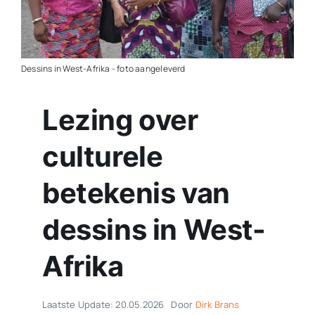
Contact
Plaats je eigen nieuws
Dessins in West-Afrika - foto aangeleverd
Lezing over
culturele
betekenis van
dessins in West-
Afrika
Laatste Update: 20.05.2026
Door
Dirk Brans