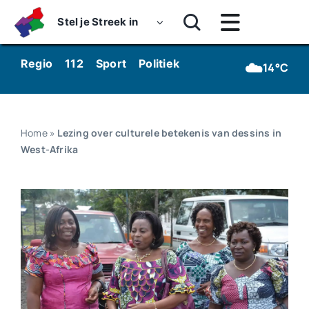
Skip
Stel je Streek in
to
Toggle
content
Navigatie
Home
☁️
Regio
112
Sport
Politiek
Kunst & Cultuur
Wo
14°C
Nieuws
Dossiers
Home
»
Lezing over culturele betekenis van dessins in
West-Afrika
Podcasts
Luister
Kijk
Over ons
Werken bij Streekomroep ‘De Werven’