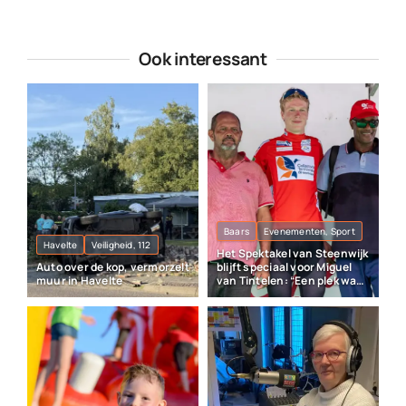
Ook interessant
Baars
Evenementen, Sport
Havelte
Veiligheid, 112
Het Spektakel van Steenwijk
Auto over de kop, vermorzelt
blijft speciaal voor Miguel
muur in Havelte
van Tintelen: “Een plek waar
veel herinneringen liggen”