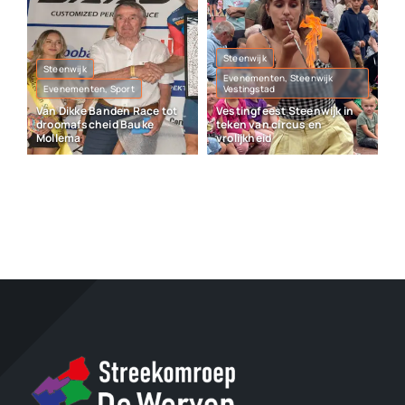
Steenwijk
Steenwijk
Evenementen, Steenwijk
Evenementen, Sport
Vestingstad
Van Dikke Banden Race tot
Vestingfeest Steenwijk in
droomafscheid Bauke
teken van circus en
Mollema
vrolijkheid