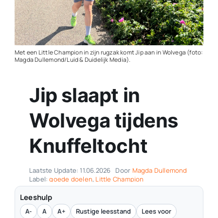
Contact
Plaats je eigen nieuws
Met een Little Champion in zijn rugzak komt Jip aan in Wolvega (foto:
Magda Dullemond/Luid & Duidelijk Media).
Jip slaapt in
Wolvega tijdens
Knuffeltocht
Laatste Update: 11.06.2026
Door
Magda Dullemond
Label:
goede doelen
,
Little Champion
Leeshulp
A-
A
A+
Rustige leesstand
Lees voor