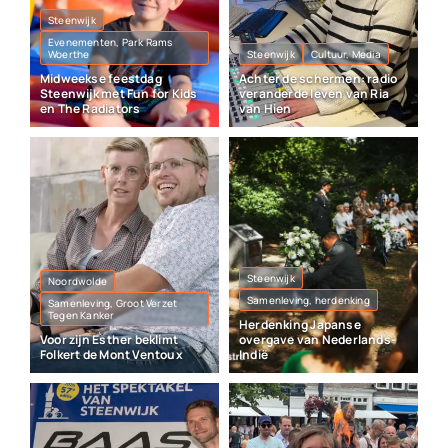
Steenwijk
Evenementen, Park Rams
Woerthe
Steenwijk
Cultuur, Media
Midweekse feestdag
Achter de schermen: radio
Steenwijk met Fun for Kids
veranderde leven van Ria
en The Radiators
van Hien
Steenwijk
Noordwolde
Samenleving, herdenking
Samenleving, Groot Verzet
Tegen Kanker
Herdenking Japanse
Voor zijn Esther beklimt
overgave van Nederlands-
Folkert de Mont Ventoux
Indië