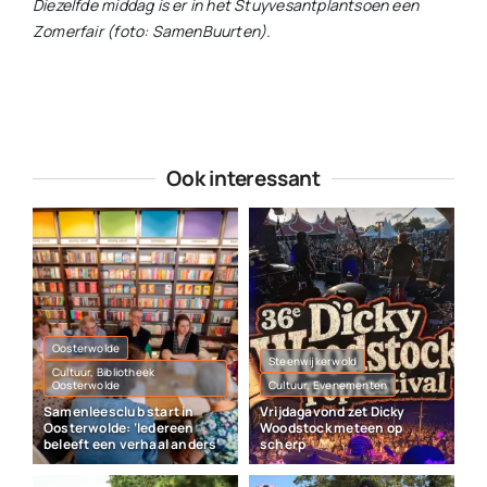
Diezelfde middag is er in het Stuyvesantplantsoen een
Zomerfair (foto: SamenBuurten).
Ook interessant
Oosterwolde
Steenwijkerwold
Cultuur, Bibliotheek
Oosterwolde
Cultuur, Evenementen
Samenleesclub start in
Vrijdagavond zet Dicky
Oosterwolde: ‘Iedereen
Woodstock meteen op
beleeft een verhaal anders’
scherp