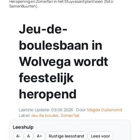
Heropening en Zomerfair in het Stuyvesantplantsoen (foto:
SamenBuurten).
Contact
Jeu-de-
Plaats je eigen nieuws
boulesbaan in
Wolvega wordt
feestelijk
heropend
Laatste Update: 09.06.2026
Door
Magda Dullemond
Label:
jeu de boules
,
Zomerfair
Leeshulp
A-
A
A+
Rustige leesstand
Lees voor