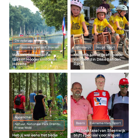
Dieverbrug
Landbouw & veeteelt, boeren
Steenwijk
Jeugd, Sport
Massale boerenactie
Mollema junior geeft goede
tussen Hoogersmilde en
voorbeeld in Dikke Banden
Havelte
Race
Appelscha
Baars
Evenementen, Sport
Natuur, Nationaal Park Drents-
Friese Wold
Het Spektakel van Steenwijk
Heb jij wel eens het bedje
blijft speciaal voor Miguel