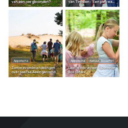
van een ree gevonden?
van Tintelen: “Een plek waar
veel herinneringen liggen”
Appelscha
Appelscha
Natuur, Bossafari
Zomeravondwandelingen
Laat je verrassen tijdens de
over paarse Aekingerzand
Bossafari