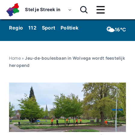
Skip
Stel je Streek in
to
Toggle
content
Navigatie
Home
🌤️
Regio
112
Sport
Politiek
Kunst & Cultuur
Wo
16°C
Nieuws
Dossiers
Home
»
Jeu-de-boulesbaan in Wolvega wordt feestelijk
heropend
Podcasts
Luister
Kijk
Over ons
Werken bij Streekomroep ‘De Werven’