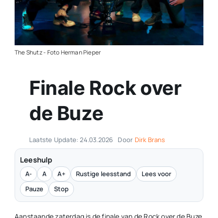
Contact
Plaats je eigen nieuws
The Shutz - Foto Herman Pieper
Finale Rock over
de Buze
Laatste Update: 24.03.2026
Door
Dirk Brans
Leeshulp
A-
A
A+
Rustige leesstand
Lees voor
Pauze
Stop
Aanstaande zaterdag is de finale van de Rock over de Buze