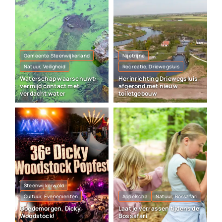
Gemeente Steenwijkerland
Nijetrijne
Natuur, Veiligheid
Recreatie, Driewegsluis
Waterschap waarschuwt:
Herinrichting Driewegsluis
vermijd contact met
afgerond met nieuw
verdacht water
toiletgebouw
Steenwijkerwold
Cultuur, Evenementen
Appelscha
Natuur, Bossafari
Goedemorgen, Dicky
Laat je verrassen tijdens de
Woodstock!
Bossafari