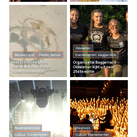
Oldelamer
Blauwe Hand
Dieren, Natuur
Evenementen, baggerrace
Naast blauwalg ook
Organisatie Baggerrace
zoetwaterkwal in het
Oldelamer kijkt uit naar
oppervlaktewater
25ste editie
Steenwijkerwold
Steenwijk
Cultuur, Evenementen
Cultuur, Evenementen