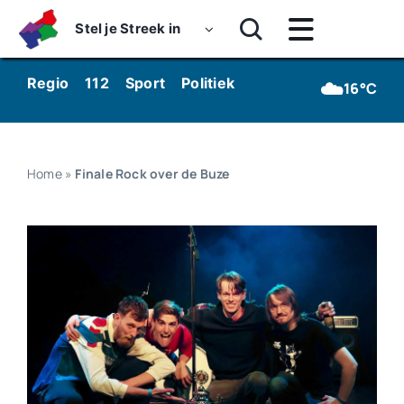
Skip
Stel je Streek in
to
Toggle
content
Navigatie
Home
☁️
Regio
112
Sport
Politiek
Kunst & Cultuur
Wo
16°C
Nieuws
Dossiers
Home
»
Finale Rock over de Buze
Podcasts
Luister
Kijk
Over ons
Werken bij Streekomroep ‘De Werven’