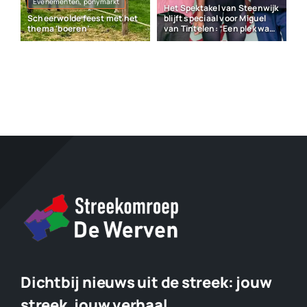
Evenementen, ponymarkt
Het Spektakel van Steenwijk
Scheerwolde feest met het
blijft speciaal voor Miguel
thema ‘boeren’
van Tintelen: “Een plek waar
veel herinneringen liggen”
Dichtbij nieuws uit de streek:
jouw
streek, jouw verhaal.