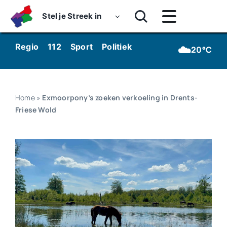
Skip
Stel je Streek in
to
Toggle
content
Navigatie
Home
☁️
Regio
112
Sport
Politiek
Kunst & Cultuur
Wo
20°C
Nieuws
Dossiers
Home
»
Exmoorpony’s zoeken verkoeling in Drents-
Friese Wold
Podcasts
Luister
Kijk
Over ons
Werken bij Streekomroep ‘De Werven’