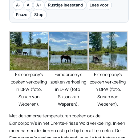
A-
A
A+
Rustige leesstand
Lees voor
Pauze
Stop
Exmoorpony’s
Exmoorpony’s
Exmoorpony’s
zoeken verkoeling
zoeken verkoeling
zoeken verkoeling
in DFW (foto:
in DFW (foto:
in DFW (foto:
Susan van
Susan van
Susan van
Weperen).
Weperen).
Weperen).
Met de zomerse temperaturen zoeken ook de
Exmoorpony’s in het Drents-Friese Wold verkoeling. In een
meer namen de dieren rustig de tijd om af te koelen. De
Exmoorpony’s spelen een belangrijke rol in het beheer van