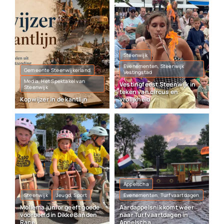
Steenwijk
Evenementen, Steenwijk
Gemeente Steenwijkerland
Vestingstad
Media, Het Spektakel van
Vestingfeest Steenwijk in
Steenwijk
teken van circus en
Kopwijzer in de kantlijn
vrolijkheid
Appelscha
Steenwijk
Jeugd, Sport
Evenementen, Turfvaartdagen
Mollema junior geeft goede
Aardappelsnik komt weer
voorbeeld in Dikke Banden
naar Turfvaartdagen in
Race
Appelscha