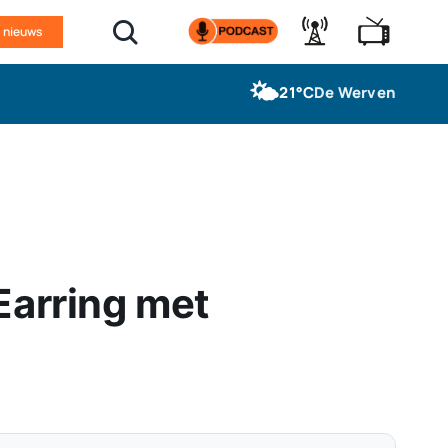
n nieuws
🌤️
21°C
De Werven
Earring met