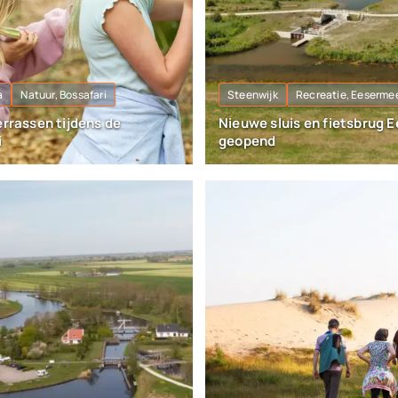
a
Natuur, Bossafari
Steenwijk
Recreatie, Eeserme
errassen tijdens de
Nieuwe sluis en fietsbrug 
i
geopend