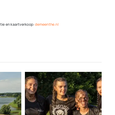
atie en kaartverkoop:
demeenthe.nl