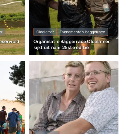
er
Oldelamer
Evenementen, baggerrace
Eeserwold
Organisatie Baggerrace Oldelamer
kijkt uit naar 25ste editie