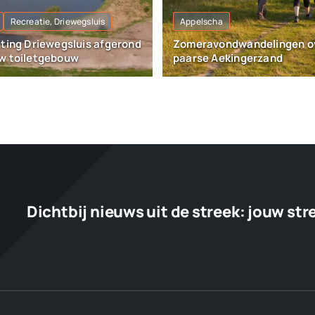
Recreatie, Driewegsluis
Appelscha
hting Driewegsluis afgerond
Zomeravondwandelingen o
w toiletgebouw
paarse Aekingerzand
Dichtbij nieuws uit de streek:
jouw str