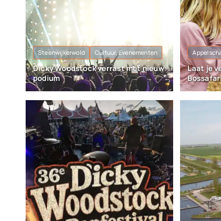
Steenwijkerwold
Cultuur, Evenementen
Appelsch
Dicky Woodstock verrast met nieuw
Laat je v
podium
Bossafar