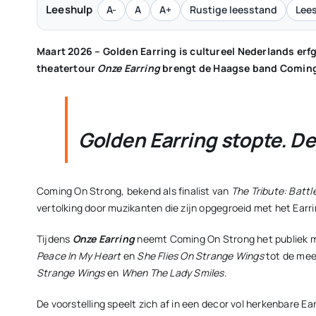
Leeshulp
A-
A
A+
Rustige leesstand
Lees
Maart 2026 – Golden Earring is cultureel Nederlands er
theatertour
Onze Earring
brengt de Haagse band Coming 
Golden Earring stopte. D
Coming On Strong, bekend als finalist van
The Tribute: Battl
vertolking door muzikanten die zijn opgegroeid met het Earrin
Tijdens
Onze Earring
neemt Coming On Strong het publiek mee
Peace In My Heart
en
She Flies On Strange Wings
tot de mee
Strange Wings
en
When The Lady Smiles
.
De voorstelling speelt zich af in een decor vol herkenbare E