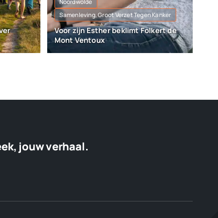
Noordwolde
Samenleving, Groot Verzet Tegen Kanker
ver
Voor zijn Esther beklimt Folkert de
Mont Ventoux
eek, jouw verhaal.