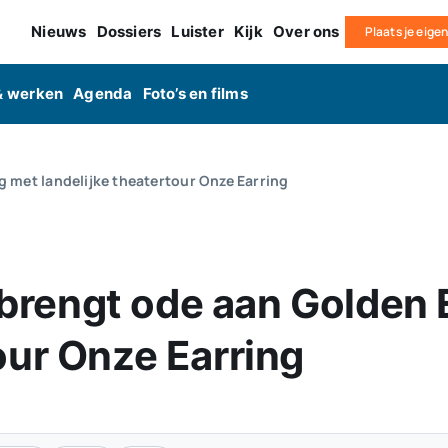
Nieuws
Dossiers
Luister
Kijk
Over ons
Plaats je eige
& werken
Agenda
Foto’s en films
 met landelijke theatertour Onze Earring
brengt ode aan Golden 
our Onze Earring