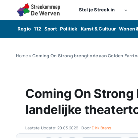
Skip
Stel je Streek in
to
content
Regio
112
Sport
Politiek
Kunst & Cultuur
Wonen 
Home
»
Coming On Strong brengt ode aan Golden Earring
Coming On Strong 
landelijke theatert
Laatste Update: 20.03.2026
Door
Dirk Brans