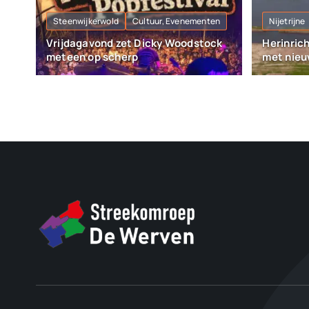
Steenwijkerwold
Cultuur, Evenementen
Nijetrijne
Vrijdagavond zet Dicky Woodstock
Herinric
meteen op scherp
met nieu