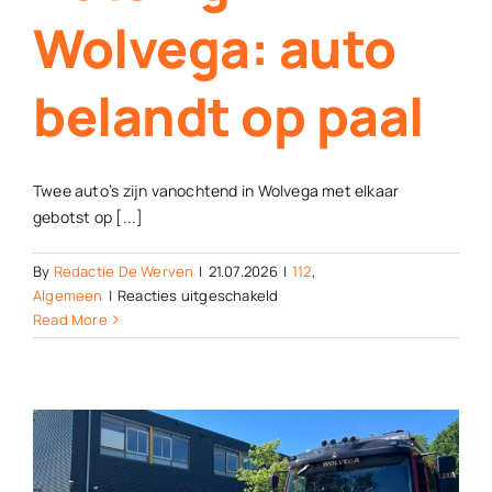
Wolvega: auto
belandt op paal
Twee auto’s zijn vanochtend in Wolvega met elkaar
gebotst op [...]
By
Redactie De Werven
|
21.07.2026
|
112
,
voor
Algemeen
|
Reacties uitgeschakeld
Botsing
Read More
in
Wolvega:
auto
belandt
op
paal