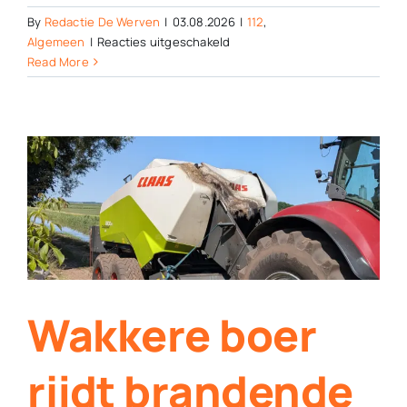
By
Redactie De Werven
|
03.08.2026
|
112
,
voor
Algemeen
|
Reacties uitgeschakeld
Auto
Read More
over
de
kop,
vermorzelt
muur
in
Havelte
Wakkere boer
rijdt brandende