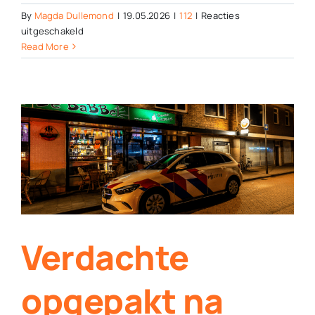
By
Magda Dullemond
|
19.05.2026
|
112
|
Reacties
voor
uitgeschakeld
Nepagent
Read More
steelt
sieraden
met
babbeltruc
Verdachte
opgepakt na