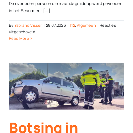
De overleden persoon die maandagmiddag werd gevonden
in het Eesermeer [...]
By
Ysbrand Visser
|
28.07.2026
|
112
,
Algemeen
|
Reacties
voor
uitgeschakeld
Willem
Read More
Heidinga
(85)
uit
Steenwijk
zwom
dagelijks
in
Eesermeer
Botsing in