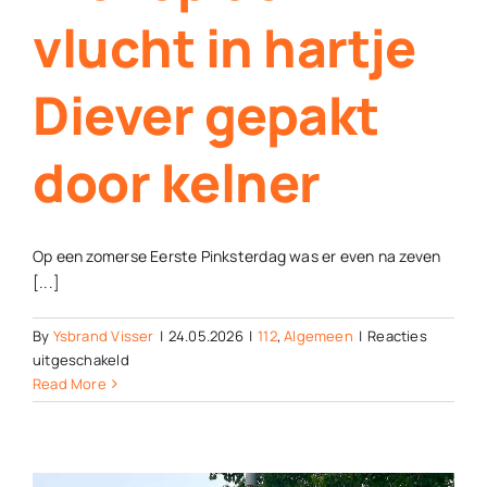
vlucht in hartje
Diever gepakt
door kelner
Op een zomerse Eerste Pinksterdag was er even na zeven
[...]
By
Ysbrand Visser
|
24.05.2026
|
112
,
Algemeen
|
Reacties
voor
uitgeschakeld
Dief
Read More
op
de
vlucht
in