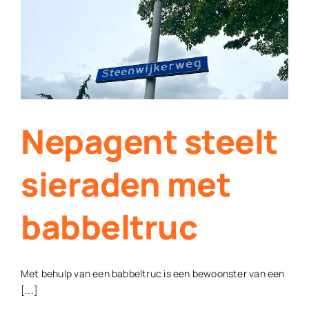
hartje
Diever
gepakt
door
kelner
Nepagent steelt
sieraden met
babbeltruc
Met behulp van een babbeltruc is een bewoonster van een
[...]