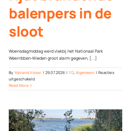
balenpers in de
sloot
Woensdagmiddag werd vlakbij het Nationaal Park
Weerribben-Wieden groot alarm gegeven, [...]
By
Ysbrand Visser
|
29.07.2026
|
112
,
Algemeen
|
Reacties
voor
uitgeschakeld
Wakkere
Read More
boer
rijdt
brandende
balenpers
in
de
sloot