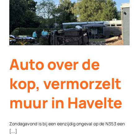
Contact
Plaats je eigen nieuws
Auto over de
kop, vermorzelt
muur in Havelte
Zondagavond is bij een eenzijdig ongeval op de N353 een
[...]