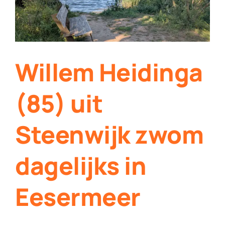
Willem Heidinga
(85) uit
Steenwijk zwom
dagelijks in
Eesermeer