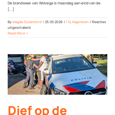
De brandweer van Wolvega is maandag aan eind van de
[...]
By
Magda Dullemond
|
25.05.2026
|
112
,
Algemeen
|
Reacties
voor
uitgeschakeld
Brandweer
Read More
Wolvega
rukt
uit
voor
kleine
brand
op
dak
Terra
Dief op de