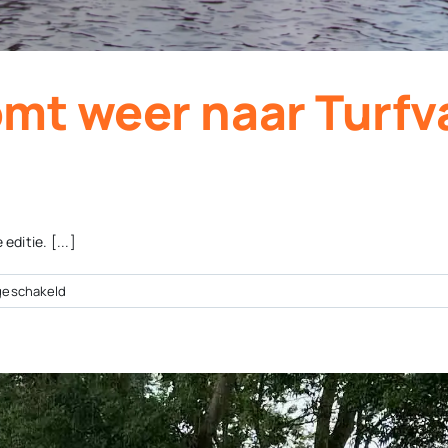
mt weer naar Turfv
editie. [...]
voor
geschakeld
Aardappelsnik
komt
weer
naar
Turfvaartdagen
in
Appelscha