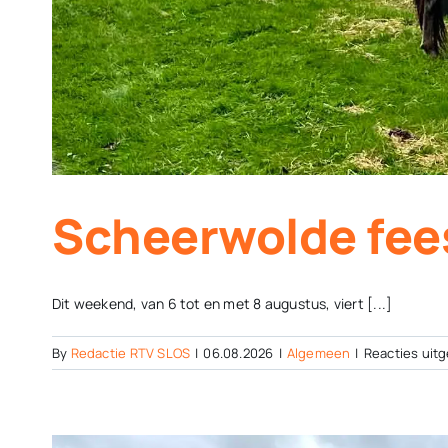
Scheerwolde fees
Dit weekend, van 6 tot en met 8 augustus, viert [...]
By
Redactie RTV SLOS
|
06.08.2026
|
Algemeen
|
Reacties uit