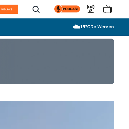
n nieuws
☁️
19°C
De Werven