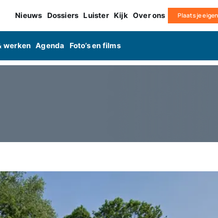
Nieuws
Dossiers
Luister
Kijk
Over ons
Plaats je eige
& werken
Agenda
Foto’s en films