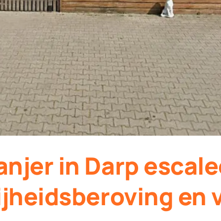
njer in Darp escale
ijheidsberoving en 