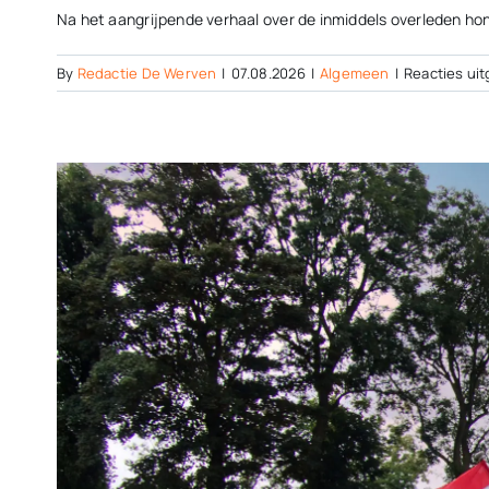
Na het aangrijpende verhaal over de inmiddels overleden hond
By
Redactie De Werven
|
07.08.2026
|
Algemeen
|
Reacties ui