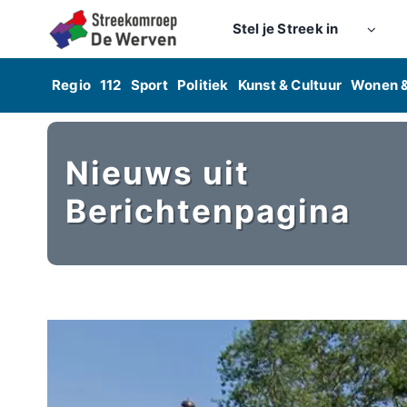
Skip
Stel je Streek in
to
content
Regio
112
Sport
Politiek
Kunst & Cultuur
Wonen 
Nieuws uit
Berichtenpagina