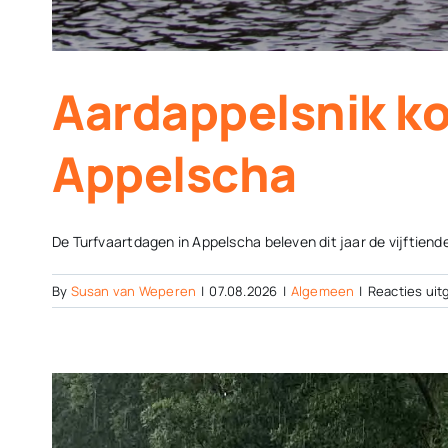
Aardappelsnik ko
Appelscha
De Turfvaartdagen in Appelscha beleven dit jaar de vijftiende 
By
Susan van Weperen
|
07.08.2026
|
Algemeen
|
Reacties uit