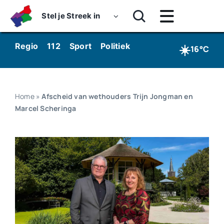
Skip
Stel je Streek in
to
Toggle
content
Navigatie
Home
☀️
Regio
112
Sport
Politiek
Kunst & Cultuur
Wo
16°C
Nieuws
Dossiers
Home
»
Afscheid van wethouders Trijn Jongman en
Marcel Scheringa
Podcasts
Luister
Kijk
Over ons
Werken bij Streekomroep ‘De Werven’