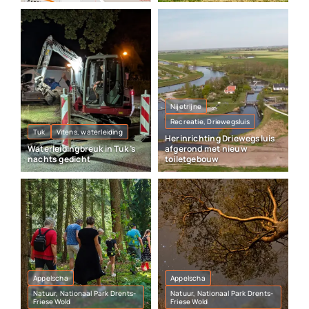
Nijetrijne
Recreatie, Driewegsluis
Tuk
Vitens, waterleiding
Herinrichting Driewegsluis
Waterleidingbreuk in Tuk ’s
afgerond met nieuw
nachts gedicht
toiletgebouw
Appelscha
Appelscha
Natuur, Nationaal Park Drents-
Natuur, Nationaal Park Drents-
Friese Wold
Friese Wold