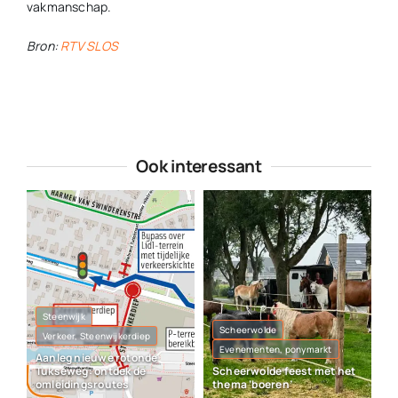
vakmanschap.
Bron:
RTV SLOS
Ook interessant
Steenwijk
Scheerwolde
Verkeer, Steenwijkerdiep
Evenementen, ponymarkt
Aanleg nieuwe rotonde
Tukseweg: ontdek de
Scheerwolde feest met het
omleidingsroutes
thema ‘boeren’