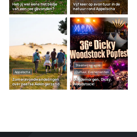
Heb jij wel eens het bedje
Vijf keer op avontuur in de
van een ree gevonden?
natuur rond Appelscha
Steenwijkerwold
Appelscha
Cultuur, Evenementen
Zomeravondwandelingen
Goedemorgen, Dicky
over paarse Aekingerzand
Woodstock!