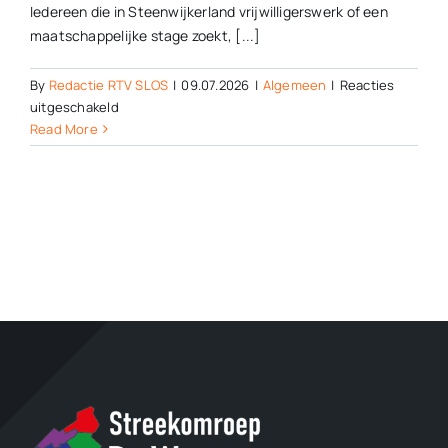
Iedereen die in Steenwijkerland vrijwilligerswerk of een
maatschappelijke stage zoekt, [...]
By
Redactie RTV SLOS
|
09.07.2026
|
Algemeen
|
Reacties
voor
uitgeschakeld
Vrijwilligerswerk:
Read More
‘betekenisvol,
leerzaam
en
vooral
leuk’