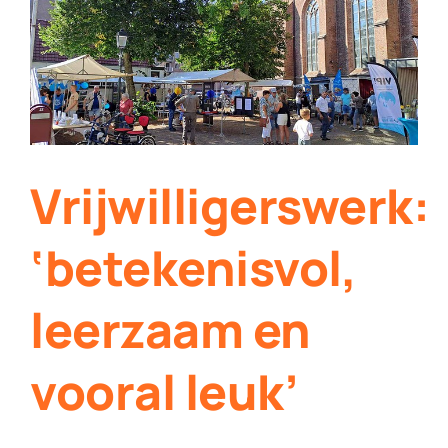
Contact
Plaats je eigen nieuws
Vrijwilligerswerk:
‘betekenisvol,
leerzaam en
vooral leuk’