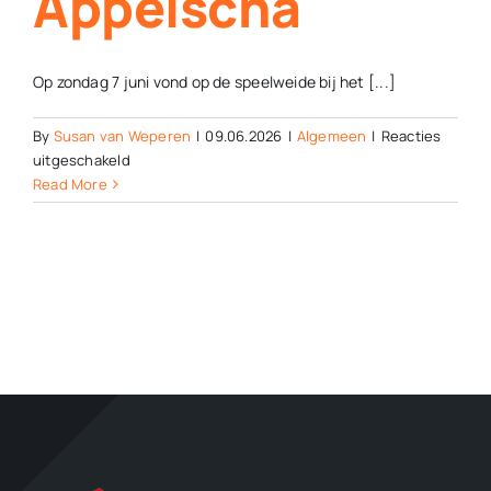
Appelscha
Op zondag 7 juni vond op de speelweide bij het [...]
By
Susan van Weperen
|
09.06.2026
|
Algemeen
|
Reacties
voor
uitgeschakeld
Picknickconcert
Read More
van
Harmonie
Wolvega
en
Laudando
Appelscha