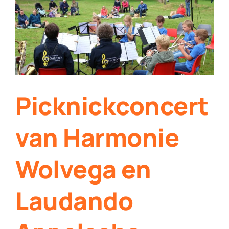
Contact
Plaats je eigen nieuws
Picknickconcert
van Harmonie
Wolvega en
Laudando