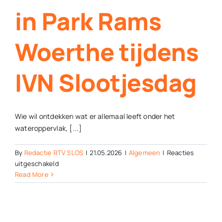
in Park Rams
Woerthe tijdens
IVN Slootjesdag
Wie wil ontdekken wat er allemaal leeft onder het
wateroppervlak, [...]
By
Redactie RTV SLOS
|
21.05.2026
|
Algemeen
|
Reacties
voor
uitgeschakeld
Onderwatersafari
Read More
in
Park
Rams
Woerthe