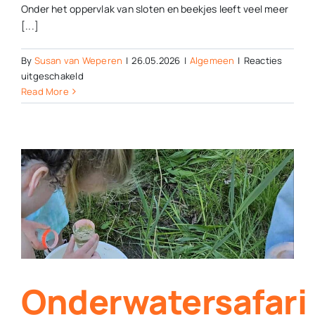
Onder het oppervlak van sloten en beekjes leeft veel meer
[...]
By
Susan van Weperen
|
26.05.2026
|
Algemeen
|
Reacties
voor
uitgeschakeld
Slootjesdagen:
Read More
ontdek
hoeveel
leven
er
in
een
sloot
zit
Onderwatersafari