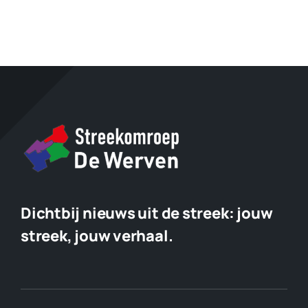
tijdens
IVN
Slootjesdag
Dichtbij nieuws uit de streek:
jouw
streek, jouw verhaal.