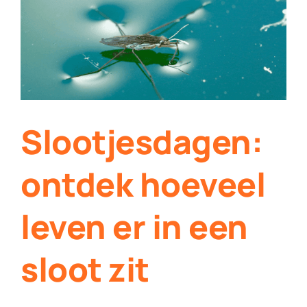
Contact
Plaats je eigen nieuws
Slootjesdagen:
ontdek hoeveel
leven er in een
sloot zit