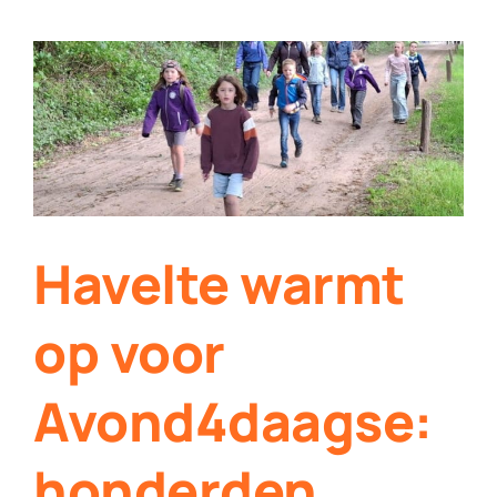
Werken bij Streekomroep ‘De Werven’
Contact
Plaats je eigen nieuws
Havelte warmt
op voor
Avond4daagse:
honderden