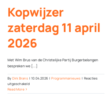
Kopwijzer
zaterdag 11 april
2026
Met Wim Brus van de Christelijke Partij Burgerbelangen
bespreken we [...]
By
Dirk Brans
|
10.04.2026
|
Programmanieuws
|
Reacties
voor
uitgeschakeld
Kopwijzer
Read More
zaterdag
11
april
2026