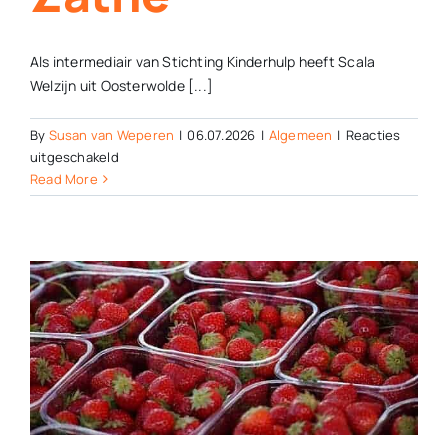
Als intermediair van Stichting Kinderhulp heeft Scala
Welzijn uit Oosterwolde [...]
By
Susan van Weperen
|
06.07.2026
|
Algemeen
|
Reacties
voor
uitgeschakeld
Kinderen
Read More
krijgen
toegangskaarten
voor
Duinen
Zathe