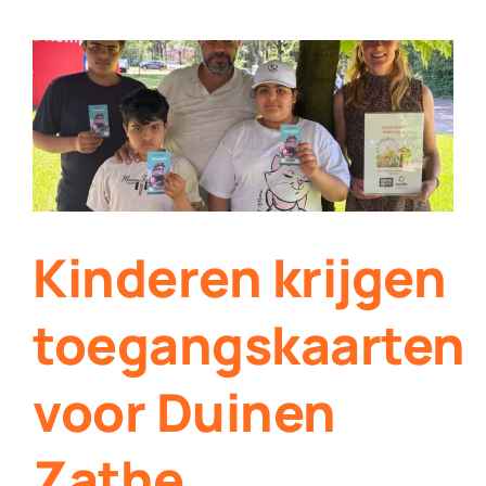
Werken bij Streekomroep ‘De Werven’
Contact
Plaats je eigen nieuws
Kinderen krijgen
toegangskaarten
voor Duinen
Zathe