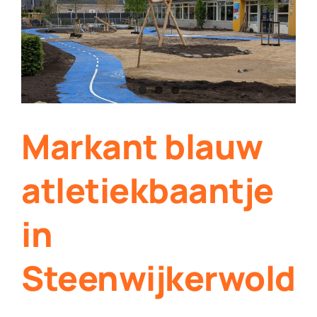
Contact
Plaats je eigen nieuws
Markant blauw
atletiekbaantje
in
Steenwijkerwold